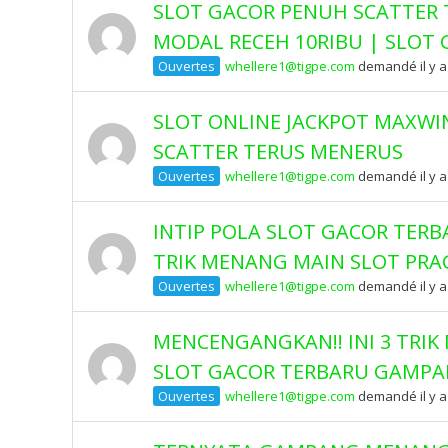
SLOT GACOR PENUH SCATTER 
MODAL RECEH 10RIBU | SLOT
Ouvertes
whellere1@tigpe.com
demandé il y a
SLOT ONLINE JACKPOT MAXWI
SCATTER TERUS MENERUS
Ouvertes
whellere1@tigpe.com
demandé il y a
INTIP POLA SLOT GACOR TER
TRIK MENANG MAIN SLOT PRA
Ouvertes
whellere1@tigpe.com
demandé il y a
MENCENGANGKAN!! INI 3 TRIK
SLOT GACOR TERBARU GAMP
Ouvertes
whellere1@tigpe.com
demandé il y a