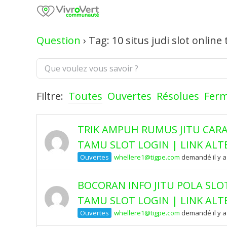
Skip
to
content
Question
›
Tag: 10 situs judi slot online
Filtre:
Toutes
Ouvertes
Résolues
Fer
TRIK AMPUH RUMUS JITU CAR
TAMU SLOT LOGIN | LINK AL
Ouvertes
whellere1@tigpe.com
demandé il y a
BOCORAN INFO JITU POLA S
TAMU SLOT LOGIN | LINK AL
Ouvertes
whellere1@tigpe.com
demandé il y a