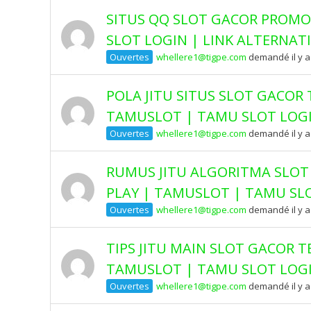
SITUS QQ SLOT GACOR PROMO
SLOT LOGIN | LINK ALTERNAT
Ouvertes
whellere1@tigpe.com
demandé il y a
POLA JITU SITUS SLOT GACOR
TAMUSLOT | TAMU SLOT LOGI
Ouvertes
whellere1@tigpe.com
demandé il y a
RUMUS JITU ALGORITMA SLOT
PLAY | TAMUSLOT | TAMU SL
Ouvertes
whellere1@tigpe.com
demandé il y a
TIPS JITU MAIN SLOT GACOR T
TAMUSLOT | TAMU SLOT LOGI
Ouvertes
whellere1@tigpe.com
demandé il y a