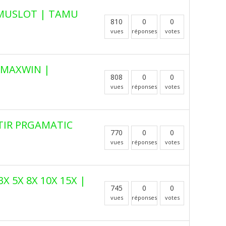
AMUSLOT | TAMU
810
0
0
vues
réponses
votes
B MAXWIN |
808
0
0
vues
réponses
votes
TIR PRGAMATIC
770
0
0
vues
réponses
votes
X 5X 8X 10X 15X |
745
0
0
vues
réponses
votes