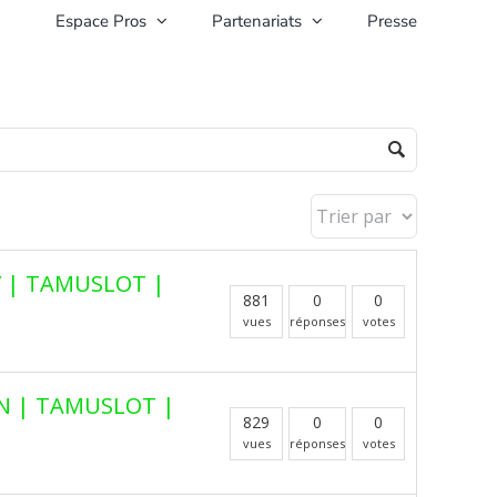
Espace Pros
Partenariats
Presse
 | TAMUSLOT |
881
0
0
vues
réponses
votes
N | TAMUSLOT |
829
0
0
vues
réponses
votes