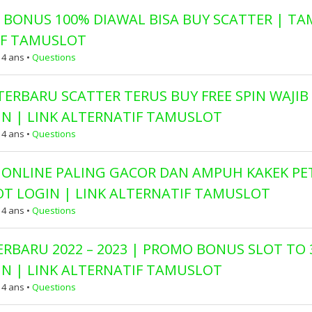
 BONUS 100% DIAWAL BISA BUY SCATTER | T
IF TAMUSLOT
 4 ans
•
Questions
 TERBARU SCATTER TERUS BUY FREE SPIN WAJI
N | LINK ALTERNATIF TAMUSLOT
 4 ans
•
Questions
 ONLINE PALING GACOR DAN AMPUH KAKEK PE
OT LOGIN | LINK ALTERNATIF TAMUSLOT
 4 ans
•
Questions
ERBARU 2022 – 2023 | PROMO BONUS SLOT TO 3
N | LINK ALTERNATIF TAMUSLOT
 4 ans
•
Questions