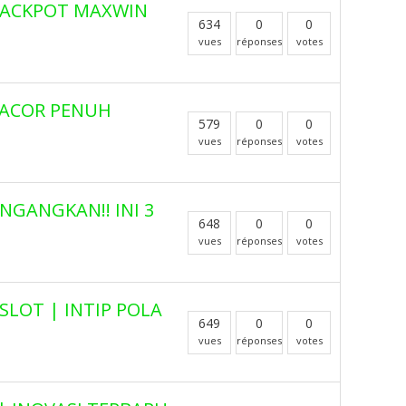
 JACKPOT MAXWIN
634
0
0
vues
réponses
votes
GACOR PENUH
579
0
0
vues
réponses
votes
GANGKAN!! INI 3
648
0
0
vues
réponses
votes
LOT | INTIP POLA
649
0
0
vues
réponses
votes