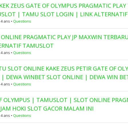
KEK ZEUS GATE OF OLYMPUS PRAGMATIC PLAY
MUSLOT | TAMU SLOT LOGIN | LINK ALTERNAT
 4 ans
•
Questions
T ONLINE PRAGMATIC PLAY JP MAXWIN TERBAR
TERNATIF TAMUSLOT
 4 ans
•
Questions
TU SLOT ONLINE KAKE ZEUS PETIR GATE OF OL
| DEWA WINBET SLOT ONLINE | DEWA WIN BE
 4 ans
•
Questions
OF OLYMPUS | TAMUSLOT | SLOT ONLINE PRAG
AM HOKI SLOT GACOR MALAM INI
 4 ans
•
Questions