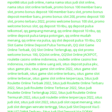
mpo666 situs judi online
,
nama nama situs judi slot online
,
nama situs slot online terbaik
,
promo bonus 100 member baru
slot
,
promo bonus deposit 100 member baru slot
,
promo bonus
deposit member baru
,
promo bonus slot 200
,
promo deposit 100
slot
,
promo terbaru 2022
,
promo welcome bonus 100 slot
,
promo
welcome bonus slot
,
qq deposit 10 ribu
,
qq deposit pulsa
telkomsel
,
qq gampang menang
,
qq online deposit 10 ribu
,
qq
online deposit pulsa tanpa potongan
,
qq online mudah
menang
,
qq online via pulsa
,
qq slot deposit pulsa 10 ribu
,
QQ
Slot Game Online Deposit Pulsa Termurah
,
QQ slot Game
Online Terbaik
,
QQ Slot Online Terlengkap
,
qq slot promo
welcome bonus 100
,
QQslot online
,
QQSlot Online JACKPOT
,
roulette casino online indonesia
,
roulette online casino live
indonesia
,
roulette online uang asli
,
situs deposit pulsa pkv
,
situs game pkv
,
situs game slot online 2022
,
situs game slot
online terbaik
,
situs game slot online terbaru
,
situs game slot
online terbesar
,
situs game slot online terpercaya
,
Situs Judi
Roulette Online Terbaik 2022
,
Situs Judi Roulette Online Terbaru
2022
,
Situs Judi Roulette Online Terbesar 2022
,
Situs Judi
Roulette Online Terlengkap 2022
,
Situs Judi Roulette Online
Termurah 2022
,
situs judi roulette online terpercaya 2022
,
situs
judi slot
,
situs judi slot 2022
,
situs judi slot cepat menang
,
situs
judi slot dengan winrate tertinggi
,
Situs Judi Slot Deposit Via E-
WALLET DANA Terbaru
,
Situs Judi Slot Deposit Via GOPAY