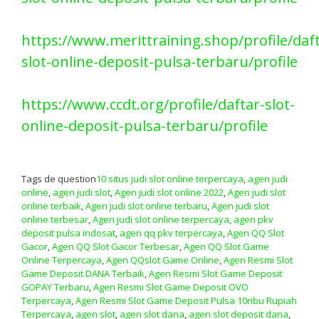
https://www.merittraining.shop/profile/daft
slot-online-deposit-pulsa-terbaru/profile
https://www.ccdt.org/profile/daftar-slot-
online-deposit-pulsa-terbaru/profile
Tags de question
10 situs judi slot online terpercaya
,
agen judi
online
,
agen judi slot
,
Agen judi slot online 2022
,
Agen judi slot
online terbaik
,
Agen judi slot online terbaru
,
Agen judi slot
online terbesar
,
Agen judi slot online terpercaya
,
agen pkv
deposit pulsa indosat
,
agen qq pkv terpercaya
,
Agen QQ Slot
Gacor
,
Agen QQ Slot Gacor Terbesar
,
Agen QQ Slot Game
Online Terpercaya
,
Agen QQslot Game Online
,
Agen Resmi Slot
Game Deposit DANA Terbaik
,
Agen Resmi Slot Game Deposit
GOPAY Terbaru
,
Agen Resmi Slot Game Deposit OVO
Terpercaya
,
Agen Resmi Slot Game Deposit Pulsa 10ribu Rupiah
Terpercaya
,
agen slot
,
agen slot dana
,
agen slot deposit dana
,