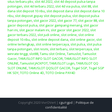
situs terbaru pkv
,
slot 4d 2022
,
slot 4d deposit pulsa tanpa
potongan
,
slot 4d terbaru 2022
,
slot 4d via pulsa
,
slot 88
,
slot
dana slot deposit 10 ribu
,
slot deposit dana slot deposit dana 10
ribu
,
slot deposit gopay slot deposit pulsa
,
slot deposit pulsa
tanpa potongan
,
slot gacor 2022
,
slot gacor 77
,
slot gacor 88
,
slot
gacor deposit pulsa
,
slot gacor gampang menang
,
slot gacor
hari ini
,
slot gacor malam ini
,
slot gacor slot gacor 2022
,
slot
gacor terbaru 2022
,
slot judi online
,
slot online
,
slot online
deposit 10 ribu
,
slot online deposit dana
,
slot online gacor
,
slot
online terlengkap
,
slot online terpercaya
,
slot pulsa
,
slot pulsa
tanpa potongan
,
slot resmi
,
slot terbaru
,
slot terpercaya
,
slot
winrate tinggi
,
slot88
,
Tamu slot Online
,
Tamuslot
,
Tamuslot
Gacor
,
TAMUSLOT INFO SLOT GACOR
,
TAMUSLOT INFO SLOT
ONLINE
,
Tamuslot JACKPOT
,
TAMUSLOT Login
,
TAMUSLOT QQ
SLOT ONLINE
,
TAMUSLOT QQSLOT GACOR
,
Togel SGP
,
Togel SGP
HK SDY
,
TOTO Online 4D
,
TOTO Online PAY4D
Copyright 2020 VivrOVert |
cgu/rgpd
|
Politique de
confidentialité