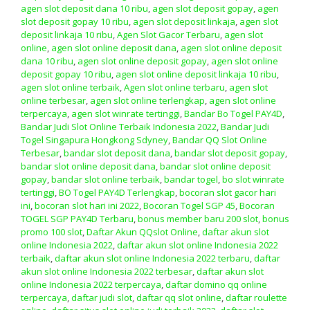
agen slot deposit dana 10 ribu
,
agen slot deposit gopay
,
agen
slot deposit gopay 10 ribu
,
agen slot deposit linkaja
,
agen slot
deposit linkaja 10 ribu
,
Agen Slot Gacor Terbaru
,
agen slot
online
,
agen slot online deposit dana
,
agen slot online deposit
dana 10 ribu
,
agen slot online deposit gopay
,
agen slot online
deposit gopay 10 ribu
,
agen slot online deposit linkaja 10 ribu
,
agen slot online terbaik
,
Agen slot online terbaru
,
agen slot
online terbesar
,
agen slot online terlengkap
,
agen slot online
terpercaya
,
agen slot winrate tertinggi
,
Bandar Bo Togel PAY4D
,
Bandar Judi Slot Online Terbaik Indonesia 2022
,
Bandar Judi
Togel Singapura Hongkong Sdyney
,
Bandar QQ Slot Online
Terbesar
,
bandar slot deposit dana
,
bandar slot deposit gopay
,
bandar slot online deposit dana
,
bandar slot online deposit
gopay
,
bandar slot online terbaik
,
bandar togel
,
bo slot winrate
tertinggi
,
BO Togel PAY4D Terlengkap
,
bocoran slot gacor hari
ini
,
bocoran slot hari ini 2022
,
Bocoran Togel SGP 45
,
Bocoran
TOGEL SGP PAY4D Terbaru
,
bonus member baru 200 slot
,
bonus
promo 100 slot
,
Daftar Akun QQslot Online
,
daftar akun slot
online Indonesia 2022
,
daftar akun slot online Indonesia 2022
terbaik
,
daftar akun slot online Indonesia 2022 terbaru
,
daftar
akun slot online Indonesia 2022 terbesar
,
daftar akun slot
online Indonesia 2022 terpercaya
,
daftar domino qq online
terpercaya
,
daftar judi slot
,
daftar qq slot online
,
daftar roulette