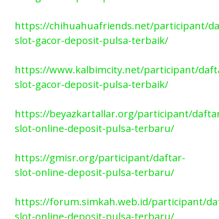
https://chihuahuafriends.net/participant/da
slot-gacor-deposit-pulsa-terbaik/
https://www.kalbimcity.net/participant/daft
slot-gacor-deposit-pulsa-terbaik/
https://beyazkartallar.org/participant/dafta
slot-online-deposit-pulsa-terbaru/
https://gmisr.org/participant/daftar-
slot-online-deposit-pulsa-terbaru/
https://forum.simkah.web.id/participant/da
slot-online-deposit-pulsa-terbaru/