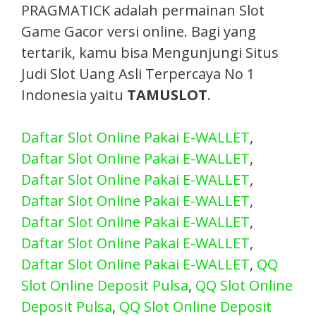
PRAGMATICK adalah permainan Slot
Game Gacor versi online. Bagi yang
tertarik, kamu bisa Mengunjungi Situs
Judi Slot Uang Asli Terpercaya No 1
Indonesia yaitu
TAMUSLOT
.
Daftar Slot Online Pakai E-WALLET
,
Daftar Slot Online Pakai E-WALLET
,
Daftar Slot Online Pakai E-WALLET
,
Daftar Slot Online Pakai E-WALLET
,
Daftar Slot Online Pakai E-WALLET
,
Daftar Slot Online Pakai E-WALLET
,
Daftar Slot Online Pakai E-WALLET
,
QQ
Slot Online Deposit Pulsa
,
QQ Slot Online
Deposit Pulsa
,
QQ Slot Online Deposit