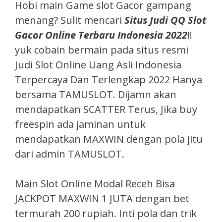
Hobi main Game slot Gacor gampang
menang? Sulit mencari
Situs Judi QQ Slot
Gacor Online Terbaru Indonesia 2022
!!
yuk cobain bermain pada situs resmi
Judi Slot Online Uang Asli Indonesia
Terpercaya Dan Terlengkap 2022 Hanya
bersama TAMUSLOT. Dijamn akan
mendapatkan SCATTER Terus, Jika buy
freespin ada jaminan untuk
mendapatkan MAXWIN dengan pola jitu
dari admin TAMUSLOT.
Main Slot Online Modal Receh Bisa
JACKPOT MAXWIN 1 JUTA dengan bet
termurah 200 rupiah. Inti pola dan trik