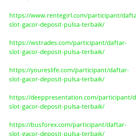
https://www.rentegirl.com/participant/dafta
slot-gacor-deposit-pulsa-terbaik/
https://wstrades.com/participant/daftar-
slot-gacor-deposit-pulsa-terbaik/
https://youreslife.com/participant/daftar-
slot-gacor-deposit-pulsa-terbaik/
https://deeppresentation.com/participant/d
slot-gacor-deposit-pulsa-terbaik/
https://busforex.com/participant/daftar-
slot-gacor-deposit-pulsa-terbaik/