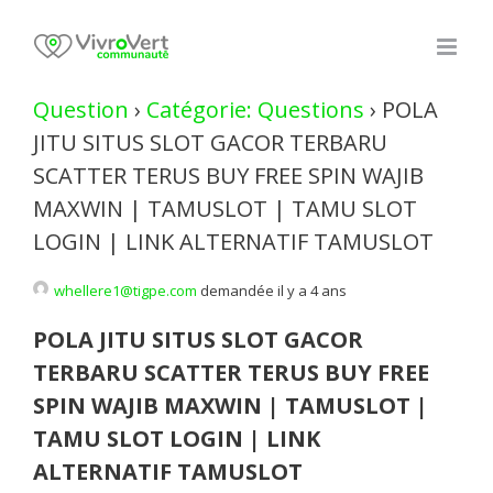
Skip
to
content
Question
›
Catégorie: Questions
›
POLA
JITU SITUS SLOT GACOR TERBARU
SCATTER TERUS BUY FREE SPIN WAJIB
MAXWIN | TAMUSLOT | TAMU SLOT
LOGIN | LINK ALTERNATIF TAMUSLOT
whellere1@tigpe.com
demandée il y a 4 ans
POLA JITU SITUS SLOT GACOR
TERBARU SCATTER TERUS BUY FREE
SPIN WAJIB MAXWIN | TAMUSLOT |
TAMU SLOT LOGIN | LINK
ALTERNATIF TAMUSLOT