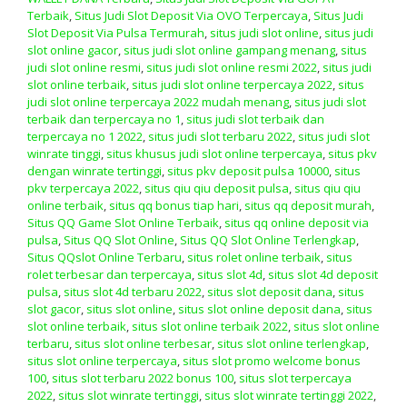
Terbaik
,
Situs Judi Slot Deposit Via OVO Terpercaya
,
Situs Judi
Slot Deposit Via Pulsa Termurah
,
situs judi slot online
,
situs judi
slot online gacor
,
situs judi slot online gampang menang
,
situs
judi slot online resmi
,
situs judi slot online resmi 2022
,
situs judi
slot online terbaik
,
situs judi slot online terpercaya 2022
,
situs
judi slot online terpercaya 2022 mudah menang
,
situs judi slot
terbaik dan terpercaya no 1
,
situs judi slot terbaik dan
terpercaya no 1 2022
,
situs judi slot terbaru 2022
,
situs judi slot
winrate tinggi
,
situs khusus judi slot online terpercaya
,
situs pkv
dengan winrate tertinggi
,
situs pkv deposit pulsa 10000
,
situs
pkv terpercaya 2022
,
situs qiu qiu deposit pulsa
,
situs qiu qiu
online terbaik
,
situs qq bonus tiap hari
,
situs qq deposit murah
,
Situs QQ Game Slot Online Terbaik
,
situs qq online deposit via
pulsa
,
Situs QQ Slot Online
,
Situs QQ Slot Online Terlengkap
,
Situs QQslot Online Terbaru
,
situs rolet online terbaik
,
situs
rolet terbesar dan terpercaya
,
situs slot 4d
,
situs slot 4d deposit
pulsa
,
situs slot 4d terbaru 2022
,
situs slot deposit dana
,
situs
slot gacor
,
situs slot online
,
situs slot online deposit dana
,
situs
slot online terbaik
,
situs slot online terbaik 2022
,
situs slot online
terbaru
,
situs slot online terbesar
,
situs slot online terlengkap
,
situs slot online terpercaya
,
situs slot promo welcome bonus
100
,
situs slot terbaru 2022 bonus 100
,
situs slot terpercaya
2022
,
situs slot winrate tertinggi
,
situs slot winrate tertinggi 2022
,