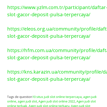
https://www.yzlm.com.tr/participant/daftar
slot-gacor-deposit-pulsa-terpercaya/
https://eleos.org.ua/community/profile/daft
slot-gacor-deposit-pulsa-terpercaya/
https://hfm.com.ua/community/profile/daft
slot-gacor-deposit-pulsa-terpercaya/
https://kns.karazin.ua/community/profile/da
slot-gacor-deposit-pulsa-terpercaya/
Tags de question
10 situs judi slot online terpercaya
,
agen judi
online
,
agen judi slot
,
Agen judi slot online 2022
,
Agen judi slot
online terbaik
,
Agen judi slot online terbaru
,
Agen judi slot