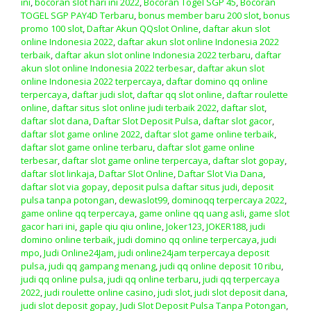
ini
,
bocoran slot hari ini 2022
,
Bocoran Togel SGP 45
,
Bocoran
TOGEL SGP PAY4D Terbaru
,
bonus member baru 200 slot
,
bonus
promo 100 slot
,
Daftar Akun QQslot Online
,
daftar akun slot
online Indonesia 2022
,
daftar akun slot online Indonesia 2022
terbaik
,
daftar akun slot online Indonesia 2022 terbaru
,
daftar
akun slot online Indonesia 2022 terbesar
,
daftar akun slot
online Indonesia 2022 terpercaya
,
daftar domino qq online
terpercaya
,
daftar judi slot
,
daftar qq slot online
,
daftar roulette
online
,
daftar situs slot online judi terbaik 2022
,
daftar slot
,
daftar slot dana
,
Daftar Slot Deposit Pulsa
,
daftar slot gacor
,
daftar slot game online 2022
,
daftar slot game online terbaik
,
daftar slot game online terbaru
,
daftar slot game online
terbesar
,
daftar slot game online terpercaya
,
daftar slot gopay
,
daftar slot linkaja
,
Daftar Slot Online
,
Daftar Slot Via Dana
,
daftar slot via gopay
,
deposit pulsa daftar situs judi
,
deposit
pulsa tanpa potongan
,
dewaslot99
,
dominoqq terpercaya 2022
,
game online qq terpercaya
,
game online qq uang asli
,
game slot
gacor hari ini
,
gaple qiu qiu online
,
Joker123
,
JOKER188
,
judi
domino online terbaik
,
judi domino qq online terpercaya
,
judi
mpo
,
Judi Online24Jam
,
judi online24jam terpercaya deposit
pulsa
,
judi qq gampang menang
,
judi qq online deposit 10 ribu
,
judi qq online pulsa
,
judi qq online terbaru
,
judi qq terpercaya
2022
,
judi roulette online casino
,
judi slot
,
judi slot deposit dana
,
judi slot deposit gopay
,
Judi Slot Deposit Pulsa Tanpa Potongan
,