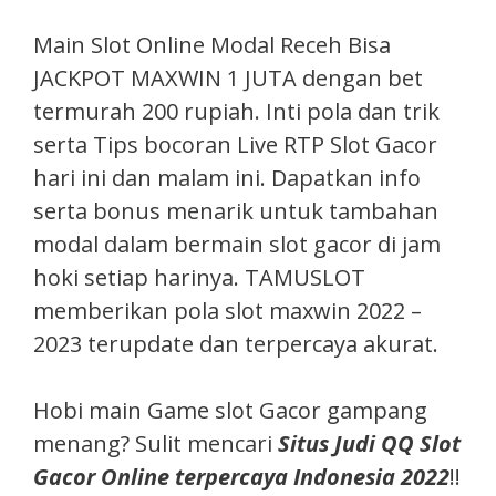
Main Slot Online Modal Receh Bisa
JACKPOT MAXWIN 1 JUTA dengan bet
termurah 200 rupiah. Inti pola dan trik
serta Tips bocoran Live RTP Slot Gacor
hari ini dan malam ini. Dapatkan info
serta bonus menarik untuk tambahan
modal dalam bermain slot gacor di jam
hoki setiap harinya. TAMUSLOT
memberikan pola slot maxwin 2022 –
2023 terupdate dan terpercaya akurat.
Hobi main Game slot Gacor gampang
menang? Sulit mencari
Situs Judi QQ Slot
Gacor Online terpercaya Indonesia 2022
!!