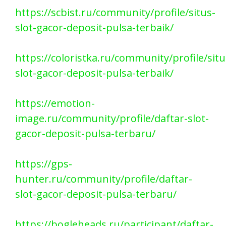
https://scbist.ru/community/profile/situs-
slot-gacor-deposit-pulsa-terbaik/
https://coloristka.ru/community/profile/situ
slot-gacor-deposit-pulsa-terbaik/
https://emotion-
image.ru/community/profile/daftar-slot-
gacor-deposit-pulsa-terbaru/
https://gps-
hunter.ru/community/profile/daftar-
slot-gacor-deposit-pulsa-terbaru/
https://bogleheads.ru/participant/daftar-