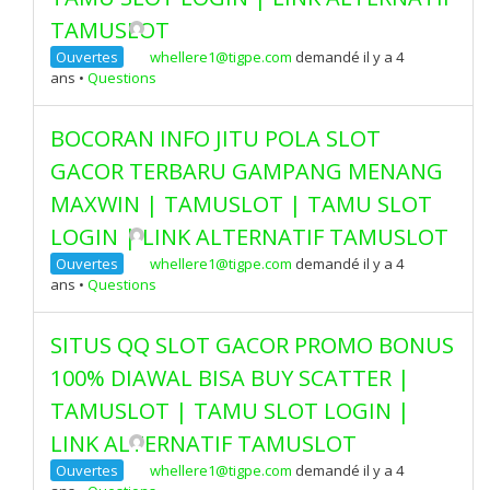
TAMUSLOT
Ouvertes
whellere1@tigpe.com
demandé il y a 4
ans
•
Questions
BOCORAN INFO JITU POLA SLOT
GACOR TERBARU GAMPANG MENANG
MAXWIN | TAMUSLOT | TAMU SLOT
LOGIN | LINK ALTERNATIF TAMUSLOT
Ouvertes
whellere1@tigpe.com
demandé il y a 4
ans
•
Questions
SITUS QQ SLOT GACOR PROMO BONUS
100% DIAWAL BISA BUY SCATTER |
TAMUSLOT | TAMU SLOT LOGIN |
LINK ALTERNATIF TAMUSLOT
Ouvertes
whellere1@tigpe.com
demandé il y a 4