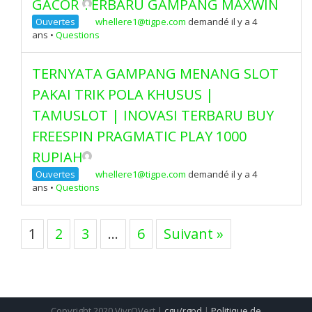
GACOR TERBARU GAMPANG MAXWIN
Ouvertes
whellere1@tigpe.com
demandé il y a 4
ans
•
Questions
TERNYATA GAMPANG MENANG SLOT
PAKAI TRIK POLA KHUSUS |
TAMUSLOT | INOVASI TERBARU BUY
FREESPIN PRAGMATIC PLAY 1000
RUPIAH
Ouvertes
whellere1@tigpe.com
demandé il y a 4
ans
•
Questions
1
2
3
…
6
Suivant »
Copyright 2020 VivrOVert |
cgu/rgpd
|
Politique de