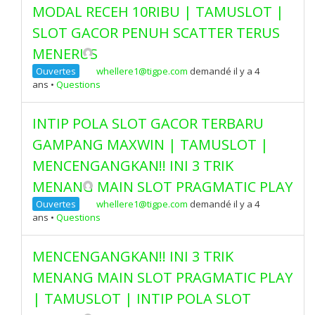
MODAL RECEH 10RIBU | TAMUSLOT |
SLOT GACOR PENUH SCATTER TERUS
MENERUS
Ouvertes
whellere1@tigpe.com
demandé il y a 4
ans
•
Questions
INTIP POLA SLOT GACOR TERBARU
GAMPANG MAXWIN | TAMUSLOT |
MENCENGANGKAN!! INI 3 TRIK
MENANG MAIN SLOT PRAGMATIC PLAY
Ouvertes
whellere1@tigpe.com
demandé il y a 4
ans
•
Questions
MENCENGANGKAN!! INI 3 TRIK
MENANG MAIN SLOT PRAGMATIC PLAY
| TAMUSLOT | INTIP POLA SLOT