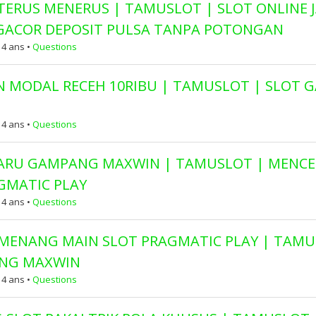
TERUS MENERUS | TAMUSLOT | SLOT ONLINE
 GACOR DEPOSIT PULSA TANPA POTONGAN
 4 ans
•
Questions
N MODAL RECEH 10RIBU | TAMUSLOT | SLOT 
 4 ans
•
Questions
BARU GAMPANG MAXWIN | TAMUSLOT | MENCEN
GMATIC PLAY
 4 ans
•
Questions
 MENANG MAIN SLOT PRAGMATIC PLAY | TAMUS
ANG MAXWIN
 4 ans
•
Questions