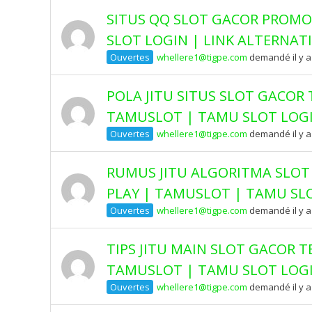
SITUS QQ SLOT GACOR PROMO
SLOT LOGIN | LINK ALTERNAT
Ouvertes
whellere1@tigpe.com
demandé il y a
POLA JITU SITUS SLOT GACOR
TAMUSLOT | TAMU SLOT LOGI
Ouvertes
whellere1@tigpe.com
demandé il y a
RUMUS JITU ALGORITMA SLOT
PLAY | TAMUSLOT | TAMU SL
Ouvertes
whellere1@tigpe.com
demandé il y a
TIPS JITU MAIN SLOT GACOR T
TAMUSLOT | TAMU SLOT LOGI
Ouvertes
whellere1@tigpe.com
demandé il y a