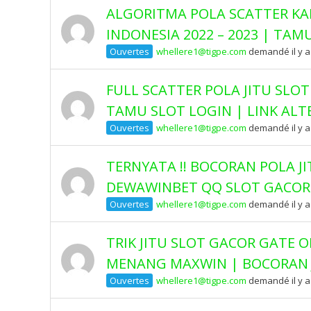
ALGORITMA POLA SCATTER KA
INDONESIA 2022 – 2023 | TA
Ouvertes
whellere1@tigpe.com
demandé il y a
FULL SCATTER POLA JITU SLO
TAMU SLOT LOGIN | LINK AL
Ouvertes
whellere1@tigpe.com
demandé il y a
TERNYATA !! BOCORAN POLA JI
DEWAWINBET QQ SLOT GACOR 
Ouvertes
whellere1@tigpe.com
demandé il y a
TRIK JITU SLOT GACOR GATE 
MENANG MAXWIN | BOCORAN J
Ouvertes
whellere1@tigpe.com
demandé il y a