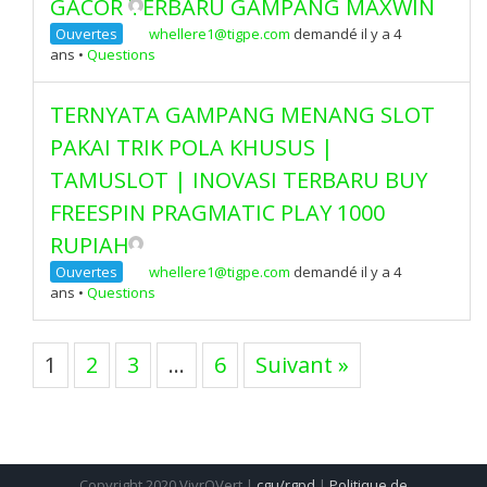
GACOR TERBARU GAMPANG MAXWIN
Ouvertes
whellere1@tigpe.com
demandé il y a 4
ans
•
Questions
TERNYATA GAMPANG MENANG SLOT
PAKAI TRIK POLA KHUSUS |
TAMUSLOT | INOVASI TERBARU BUY
FREESPIN PRAGMATIC PLAY 1000
RUPIAH
Ouvertes
whellere1@tigpe.com
demandé il y a 4
ans
•
Questions
1
2
3
…
6
Suivant »
Copyright 2020 VivrOVert |
cgu/rgpd
|
Politique de