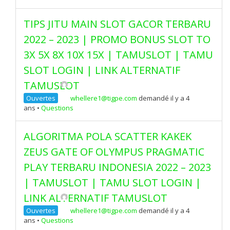
TIPS JITU MAIN SLOT GACOR TERBARU
2022 – 2023 | PROMO BONUS SLOT TO
3X 5X 8X 10X 15X | TAMUSLOT | TAMU
SLOT LOGIN | LINK ALTERNATIF
TAMUSLOT
Ouvertes
whellere1@tigpe.com
demandé il y a 4
ans
•
Questions
ALGORITMA POLA SCATTER KAKEK
ZEUS GATE OF OLYMPUS PRAGMATIC
PLAY TERBARU INDONESIA 2022 – 2023
| TAMUSLOT | TAMU SLOT LOGIN |
LINK ALTERNATIF TAMUSLOT
Ouvertes
whellere1@tigpe.com
demandé il y a 4
ans
•
Questions