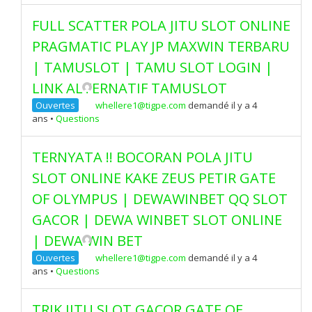
FULL SCATTER POLA JITU SLOT ONLINE
PRAGMATIC PLAY JP MAXWIN TERBARU
| TAMUSLOT | TAMU SLOT LOGIN |
LINK ALTERNATIF TAMUSLOT
Ouvertes
whellere1@tigpe.com
demandé il y a 4
ans
•
Questions
TERNYATA !! BOCORAN POLA JITU
SLOT ONLINE KAKE ZEUS PETIR GATE
OF OLYMPUS | DEWAWINBET QQ SLOT
GACOR | DEWA WINBET SLOT ONLINE
| DEWA WIN BET
Ouvertes
whellere1@tigpe.com
demandé il y a 4
ans
•
Questions
TRIK JITU SLOT GACOR GATE OF