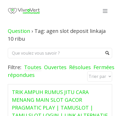
Skip
to
content
Question
›
Tag: agen slot deposit linkaja
10 ribu
Filtre:
Toutes
Ouvertes
Résolues
Fermées
répondues
TRIK AMPUH RUMUS JITU CARA
MENANG MAIN SLOT GACOR
PRAGMATIC PLAY | TAMUSLOT |
TAMU SLOT LOGIN | LINK ALTERNATIF