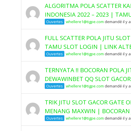
ALGORITMA POLA SCATTER KA
INDONESIA 2022 – 2023 | TA
Ouvertes
whellere1@tigpe.com
demandé il y a
FULL SCATTER POLA JITU SLO
TAMU SLOT LOGIN | LINK AL
Ouvertes
whellere1@tigpe.com
demandé il y a
TERNYATA !! BOCORAN POLA JI
DEWAWINBET QQ SLOT GACOR 
Ouvertes
whellere1@tigpe.com
demandé il y a
TRIK JITU SLOT GACOR GATE 
MENANG MAXWIN | BOCORAN J
Ouvertes
whellere1@tigpe.com
demandé il y a