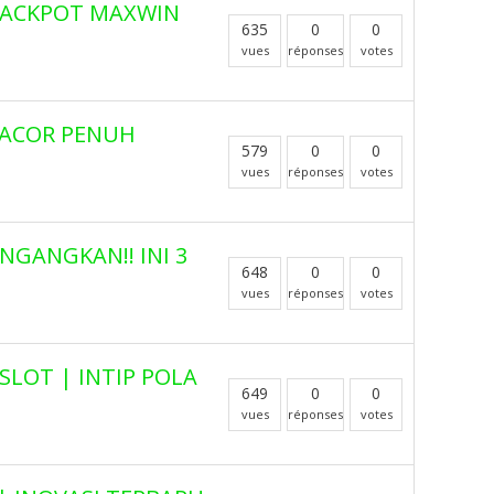
 JACKPOT MAXWIN
635
0
0
vues
réponses
votes
GACOR PENUH
579
0
0
vues
réponses
votes
GANGKAN!! INI 3
648
0
0
vues
réponses
votes
LOT | INTIP POLA
649
0
0
vues
réponses
votes