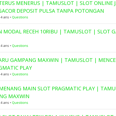
TERUS MENERUS | TAMUSLOT | SLOT ONLINE
 GACOR DEPOSIT PULSA TANPA POTONGAN
 4 ans
•
Questions
N MODAL RECEH 10RIBU | TAMUSLOT | SLOT 
 4 ans
•
Questions
BARU GAMPANG MAXWIN | TAMUSLOT | MENCEN
GMATIC PLAY
 4 ans
•
Questions
 MENANG MAIN SLOT PRAGMATIC PLAY | TAMUS
ANG MAXWIN
 4 ans
•
Questions