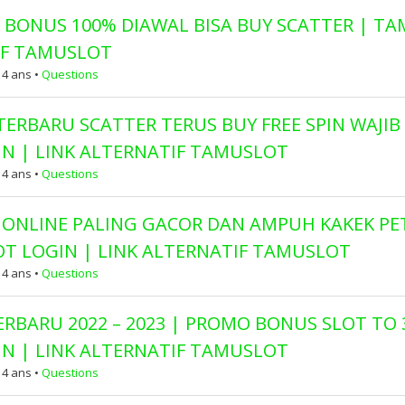
 BONUS 100% DIAWAL BISA BUY SCATTER | T
IF TAMUSLOT
 4 ans
•
Questions
 TERBARU SCATTER TERUS BUY FREE SPIN WAJI
N | LINK ALTERNATIF TAMUSLOT
 4 ans
•
Questions
 ONLINE PALING GACOR DAN AMPUH KAKEK PE
OT LOGIN | LINK ALTERNATIF TAMUSLOT
 4 ans
•
Questions
ERBARU 2022 – 2023 | PROMO BONUS SLOT TO 3
N | LINK ALTERNATIF TAMUSLOT
 4 ans
•
Questions