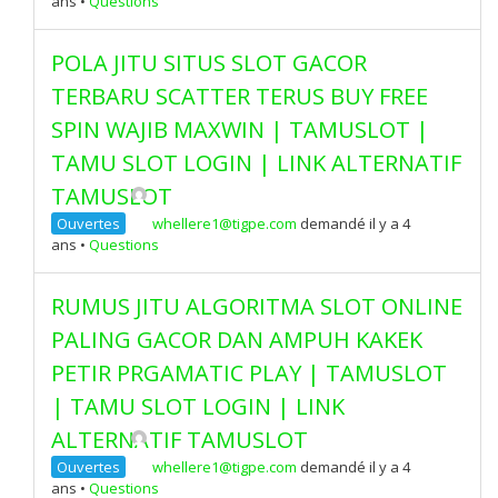
ans
•
Questions
POLA JITU SITUS SLOT GACOR
TERBARU SCATTER TERUS BUY FREE
SPIN WAJIB MAXWIN | TAMUSLOT |
TAMU SLOT LOGIN | LINK ALTERNATIF
TAMUSLOT
Ouvertes
whellere1@tigpe.com
demandé il y a 4
ans
•
Questions
RUMUS JITU ALGORITMA SLOT ONLINE
PALING GACOR DAN AMPUH KAKEK
PETIR PRGAMATIC PLAY | TAMUSLOT
| TAMU SLOT LOGIN | LINK
ALTERNATIF TAMUSLOT
Ouvertes
whellere1@tigpe.com
demandé il y a 4
ans
•
Questions