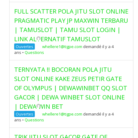
FULL SCATTER POLA JITU SLOT ONLINE
PRAGMATIC PLAY JP MAXWIN TERBARU
| TAMUSLOT | TAMU SLOT LOGIN |
LINK ALTERNATIF TAMUSLOT
Ouvertes
whellere1@tigpe.com
demandé il y a 4
ans
•
Questions
TERNYATA !! BOCORAN POLA JITU
SLOT ONLINE KAKE ZEUS PETIR GATE
OF OLYMPUS | DEWAWINBET QQ SLOT
GACOR | DEWA WINBET SLOT ONLINE
| DEWA WIN BET
Ouvertes
whellere1@tigpe.com
demandé il y a 4
ans
•
Questions
TRIK JITU SLOT GACOR GATE OF