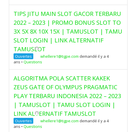
TIPS JITU MAIN SLOT GACOR TERBARU
2022 – 2023 | PROMO BONUS SLOT TO
3X 5X 8X 10X 15X | TAMUSLOT | TAMU
SLOT LOGIN | LINK ALTERNATIF
TAMUSLOT
Ouvertes
whellere1@tigpe.com
demandé il y a 4
ans
•
Questions
ALGORITMA POLA SCATTER KAKEK
ZEUS GATE OF OLYMPUS PRAGMATIC
PLAY TERBARU INDONESIA 2022 – 2023
| TAMUSLOT | TAMU SLOT LOGIN |
LINK ALTERNATIF TAMUSLOT
Ouvertes
whellere1@tigpe.com
demandé il y a 4
ans
•
Questions