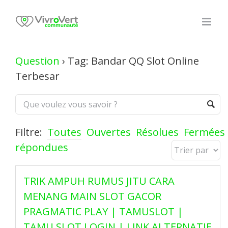
Skip
to
content
Question
›
Tag: Bandar QQ Slot Online
Terbesar
Filtre:
Toutes
Ouvertes
Résolues
Fermées
répondues
TRIK AMPUH RUMUS JITU CARA
MENANG MAIN SLOT GACOR
PRAGMATIC PLAY | TAMUSLOT |
TAMU SLOT LOGIN | LINK ALTERNATIF