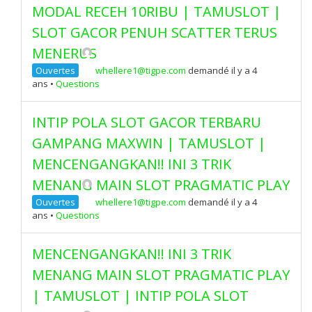
MODAL RECEH 10RIBU | TAMUSLOT |
SLOT GACOR PENUH SCATTER TERUS
MENERUS
Ouvertes
whellere1@tigpe.com
demandé il y a 4
ans
•
Questions
INTIP POLA SLOT GACOR TERBARU
GAMPANG MAXWIN | TAMUSLOT |
MENCENGANGKAN!! INI 3 TRIK
MENANG MAIN SLOT PRAGMATIC PLAY
Ouvertes
whellere1@tigpe.com
demandé il y a 4
ans
•
Questions
MENCENGANGKAN!! INI 3 TRIK
MENANG MAIN SLOT PRAGMATIC PLAY
| TAMUSLOT | INTIP POLA SLOT