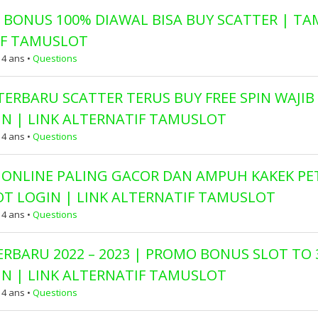
 BONUS 100% DIAWAL BISA BUY SCATTER | T
IF TAMUSLOT
 4 ans
•
Questions
 TERBARU SCATTER TERUS BUY FREE SPIN WAJI
N | LINK ALTERNATIF TAMUSLOT
 4 ans
•
Questions
 ONLINE PALING GACOR DAN AMPUH KAKEK PE
OT LOGIN | LINK ALTERNATIF TAMUSLOT
 4 ans
•
Questions
ERBARU 2022 – 2023 | PROMO BONUS SLOT TO 3
N | LINK ALTERNATIF TAMUSLOT
 4 ans
•
Questions