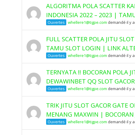
ALGORITMA POLA SCATTER KA
INDONESIA 2022 – 2023 | TA
Ouvertes
whellere1@tigpe.com
demandé il y a
FULL SCATTER POLA JITU SLO
TAMU SLOT LOGIN | LINK AL
Ouvertes
whellere1@tigpe.com
demandé il y a
TERNYATA !! BOCORAN POLA JI
DEWAWINBET QQ SLOT GACOR 
Ouvertes
whellere1@tigpe.com
demandé il y a
TRIK JITU SLOT GACOR GATE 
MENANG MAXWIN | BOCORAN J
Ouvertes
whellere1@tigpe.com
demandé il y a