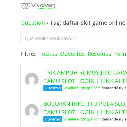
Skip
to
content
Question
›
Tag: daftar slot game online
Filtre:
Toutes
Ouvertes
Résolues
Fer
TRIK AMPUH RUMUS JITU CAR
TAMU SLOT LOGIN | LINK AL
Ouvertes
whellere1@tigpe.com
demandé il y a
BOCORAN INFO JITU POLA S
TAMU SLOT LOGIN | LINK AL
Ouvertes
whellere1@tigpe.com
demandé il y a