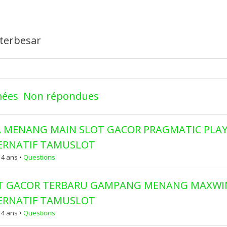
 terbesar
mées
Non répondues
A MENANG MAIN SLOT GACOR PRAGMATIC PLAY
TERNATIF TAMUSLOT
 4 ans
•
Questions
LOT GACOR TERBARU GAMPANG MENANG MAXWI
TERNATIF TAMUSLOT
 4 ans
•
Questions