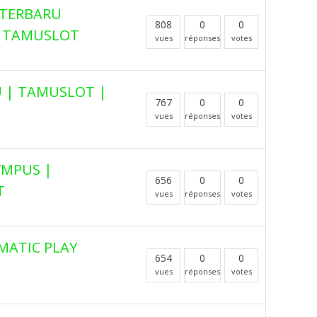
 TERBARU
808
0
0
IF TAMUSLOT
vues
réponses
votes
U | TAMUSLOT |
767
0
0
vues
réponses
votes
YMPUS |
656
0
0
T
vues
réponses
votes
MATIC PLAY
654
0
0
vues
réponses
votes