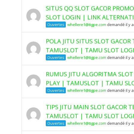
SITUS QQ SLOT GACOR PROMO
SLOT LOGIN | LINK ALTERNAT
Ouvertes
whellere1@tigpe.com
demandé il y a
POLA JITU SITUS SLOT GACOR
TAMUSLOT | TAMU SLOT LOGI
Ouvertes
whellere1@tigpe.com
demandé il y a
RUMUS JITU ALGORITMA SLOT
PLAY | TAMUSLOT | TAMU SL
Ouvertes
whellere1@tigpe.com
demandé il y a
TIPS JITU MAIN SLOT GACOR T
TAMUSLOT | TAMU SLOT LOGI
Ouvertes
whellere1@tigpe.com
demandé il y a