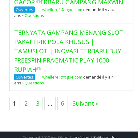
GACOR TERBARU GAMPANG MAXWIN
Ouvertes
whellere1@tigpe.com
demandé il y a 4
ans
•
Questions
TERNYATA GAMPANG MENANG SLOT
PAKAI TRIK POLA KHUSUS |
TAMUSLOT | INOVASI TERBARU BUY
FREESPIN PRAGMATIC PLAY 1000
RUPIAH
Ouvertes
whellere1@tigpe.com
demandé il y a 4
ans
•
Questions
1
2
3
…
6
Suivant »
Copyright 2020 VivrOVert |
cgu/rgpd
|
Politique de