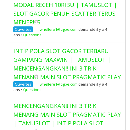
MODAL RECEH 10RIBU | TAMUSLOT |
SLOT GACOR PENUH SCATTER TERUS
MENERUS
Ouvertes
whellere1@tigpe.com
demandé il y a 4
ans
•
Questions
INTIP POLA SLOT GACOR TERBARU
GAMPANG MAXWIN | TAMUSLOT |
MENCENGANGKAN!! INI 3 TRIK
MENANG MAIN SLOT PRAGMATIC PLAY
Ouvertes
whellere1@tigpe.com
demandé il y a 4
ans
•
Questions
MENCENGANGKAN!! INI 3 TRIK
MENANG MAIN SLOT PRAGMATIC PLAY
| TAMUSLOT | INTIP POLA SLOT