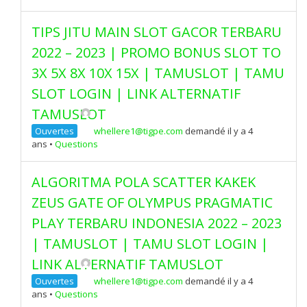
TIPS JITU MAIN SLOT GACOR TERBARU
2022 – 2023 | PROMO BONUS SLOT TO
3X 5X 8X 10X 15X | TAMUSLOT | TAMU
SLOT LOGIN | LINK ALTERNATIF
TAMUSLOT
Ouvertes
whellere1@tigpe.com
demandé il y a 4
ans
•
Questions
ALGORITMA POLA SCATTER KAKEK
ZEUS GATE OF OLYMPUS PRAGMATIC
PLAY TERBARU INDONESIA 2022 – 2023
| TAMUSLOT | TAMU SLOT LOGIN |
LINK ALTERNATIF TAMUSLOT
Ouvertes
whellere1@tigpe.com
demandé il y a 4
ans
•
Questions