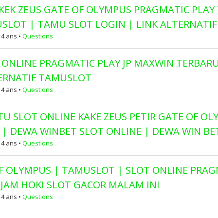
KEK ZEUS GATE OF OLYMPUS PRAGMATIC PLAY
MUSLOT | TAMU SLOT LOGIN | LINK ALTERNAT
 4 ans
•
Questions
T ONLINE PRAGMATIC PLAY JP MAXWIN TERBAR
TERNATIF TAMUSLOT
 4 ans
•
Questions
TU SLOT ONLINE KAKE ZEUS PETIR GATE OF OL
| DEWA WINBET SLOT ONLINE | DEWA WIN BE
 4 ans
•
Questions
OF OLYMPUS | TAMUSLOT | SLOT ONLINE PRAG
AM HOKI SLOT GACOR MALAM INI
 4 ans
•
Questions