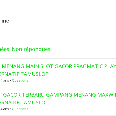
line
mées
Non répondues
A MENANG MAIN SLOT GACOR PRAGMATIC PLAY
TERNATIF TAMUSLOT
 4 ans
•
Questions
LOT GACOR TERBARU GAMPANG MENANG MAXWI
TERNATIF TAMUSLOT
 4 ans
•
Questions