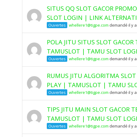
SITUS QQ SLOT GACOR PROMO
SLOT LOGIN | LINK ALTERNAT
Ouvertes
whellere1@tigpe.com
demandé il y a
POLA JITU SITUS SLOT GACOR
TAMUSLOT | TAMU SLOT LOGI
Ouvertes
whellere1@tigpe.com
demandé il y a
RUMUS JITU ALGORITMA SLOT
PLAY | TAMUSLOT | TAMU SL
Ouvertes
whellere1@tigpe.com
demandé il y a
TIPS JITU MAIN SLOT GACOR T
TAMUSLOT | TAMU SLOT LOGI
Ouvertes
whellere1@tigpe.com
demandé il y a