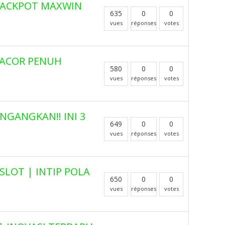
 JACKPOT MAXWIN
635
0
0
vues
réponses
votes
GACOR PENUH
580
0
0
vues
réponses
votes
GANGKAN!! INI 3
649
0
0
vues
réponses
votes
LOT | INTIP POLA
650
0
0
vues
réponses
votes