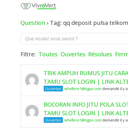
Skip
to
content
Question
›
Tag: qq deposit pulsa telkom
Filtre:
Toutes
Ouvertes
Résolues
Fer
TRIK AMPUH RUMUS JITU CAR
TAMU SLOT LOGIN | LINK AL
Ouvertes
whellere1@tigpe.com
demandé il y a
BOCORAN INFO JITU POLA S
TAMU SLOT LOGIN | LINK AL
Ouvertes
whellere1@tigpe.com
demandé il y a