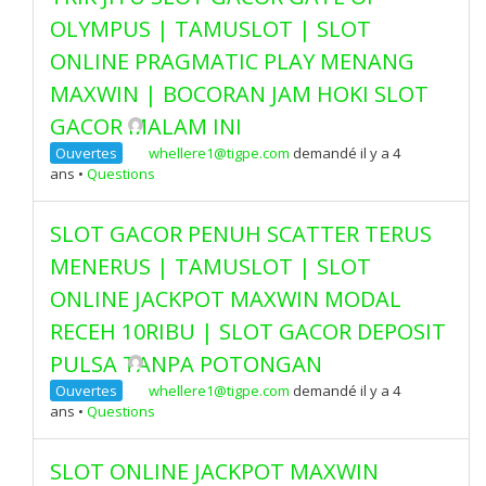
OLYMPUS | TAMUSLOT | SLOT
ONLINE PRAGMATIC PLAY MENANG
MAXWIN | BOCORAN JAM HOKI SLOT
GACOR MALAM INI
Ouvertes
whellere1@tigpe.com
demandé il y a 4
ans
•
Questions
SLOT GACOR PENUH SCATTER TERUS
MENERUS | TAMUSLOT | SLOT
ONLINE JACKPOT MAXWIN MODAL
RECEH 10RIBU | SLOT GACOR DEPOSIT
PULSA TANPA POTONGAN
Ouvertes
whellere1@tigpe.com
demandé il y a 4
ans
•
Questions
SLOT ONLINE JACKPOT MAXWIN