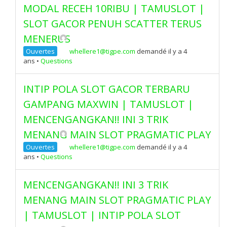
MODAL RECEH 10RIBU | TAMUSLOT |
SLOT GACOR PENUH SCATTER TERUS
MENERUS
Ouvertes
whellere1@tigpe.com
demandé il y a 4
ans
•
Questions
INTIP POLA SLOT GACOR TERBARU
GAMPANG MAXWIN | TAMUSLOT |
MENCENGANGKAN!! INI 3 TRIK
MENANG MAIN SLOT PRAGMATIC PLAY
Ouvertes
whellere1@tigpe.com
demandé il y a 4
ans
•
Questions
MENCENGANGKAN!! INI 3 TRIK
MENANG MAIN SLOT PRAGMATIC PLAY
| TAMUSLOT | INTIP POLA SLOT