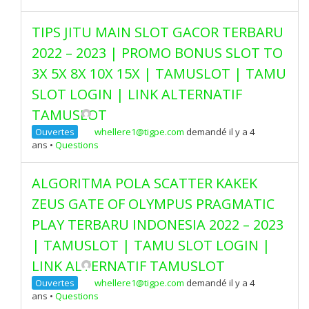
TIPS JITU MAIN SLOT GACOR TERBARU
2022 – 2023 | PROMO BONUS SLOT TO
3X 5X 8X 10X 15X | TAMUSLOT | TAMU
SLOT LOGIN | LINK ALTERNATIF
TAMUSLOT
Ouvertes
whellere1@tigpe.com
demandé il y a 4
ans
•
Questions
ALGORITMA POLA SCATTER KAKEK
ZEUS GATE OF OLYMPUS PRAGMATIC
PLAY TERBARU INDONESIA 2022 – 2023
| TAMUSLOT | TAMU SLOT LOGIN |
LINK ALTERNATIF TAMUSLOT
Ouvertes
whellere1@tigpe.com
demandé il y a 4
ans
•
Questions