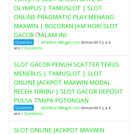
OLYMPUS | TAMUSLOT | SLOT
ONLINE PRAGMATIC PLAY MENANG
MAXWIN | BOCORAN JAM HOKI SLOT
GACOR MALAM INI
Ouvertes
whellere1@tigpe.com
demandé il y a 4
ans
•
Questions
SLOT GACOR PENUH SCATTER TERUS
MENERUS | TAMUSLOT | SLOT
ONLINE JACKPOT MAXWIN MODAL
RECEH 10RIBU | SLOT GACOR DEPOSIT
PULSA TANPA POTONGAN
Ouvertes
whellere1@tigpe.com
demandé il y a 4
ans
•
Questions
SLOT ONLINE JACKPOT MAXWIN