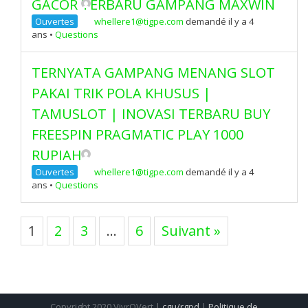
GACOR TERBARU GAMPANG MAXWIN
Ouvertes
whellere1@tigpe.com
demandé il y a 4
ans
•
Questions
TERNYATA GAMPANG MENANG SLOT
PAKAI TRIK POLA KHUSUS |
TAMUSLOT | INOVASI TERBARU BUY
FREESPIN PRAGMATIC PLAY 1000
RUPIAH
Ouvertes
whellere1@tigpe.com
demandé il y a 4
ans
•
Questions
1
2
3
…
6
Suivant »
Copyright 2020 VivrOVert |
cgu/rgpd
|
Politique de