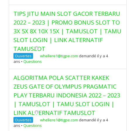
TIPS JITU MAIN SLOT GACOR TERBARU
2022 – 2023 | PROMO BONUS SLOT TO
3X 5X 8X 10X 15X | TAMUSLOT | TAMU
SLOT LOGIN | LINK ALTERNATIF
TAMUSLOT
Ouvertes
whellere1@tigpe.com
demandé il y a 4
ans
•
Questions
ALGORITMA POLA SCATTER KAKEK
ZEUS GATE OF OLYMPUS PRAGMATIC
PLAY TERBARU INDONESIA 2022 – 2023
| TAMUSLOT | TAMU SLOT LOGIN |
LINK ALTERNATIF TAMUSLOT
Ouvertes
whellere1@tigpe.com
demandé il y a 4
ans
•
Questions