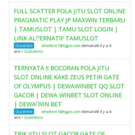
FULL SCATTER POLA JITU SLOT ONLINE
PRAGMATIC PLAY JP MAXWIN TERBARU
| TAMUSLOT | TAMU SLOT LOGIN |
LINK ALTERNATIF TAMUSLOT
Ouvertes
whellere1@tigpe.com
demandé il y a 4
ans
•
Questions
TERNYATA !! BOCORAN POLA JITU
SLOT ONLINE KAKE ZEUS PETIR GATE
OF OLYMPUS | DEWAWINBET QQ SLOT
GACOR | DEWA WINBET SLOT ONLINE
| DEWA WIN BET
Ouvertes
whellere1@tigpe.com
demandé il y a 4
ans
•
Questions
TRIK JITU SLOT GACOR GATE OF