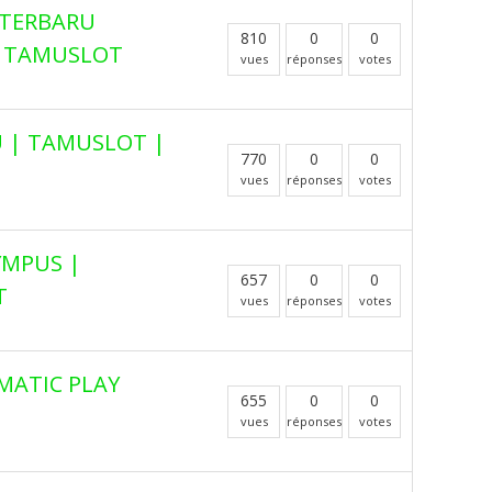
 TERBARU
810
0
0
IF TAMUSLOT
vues
réponses
votes
U | TAMUSLOT |
770
0
0
vues
réponses
votes
YMPUS |
657
0
0
T
vues
réponses
votes
MATIC PLAY
655
0
0
vues
réponses
votes