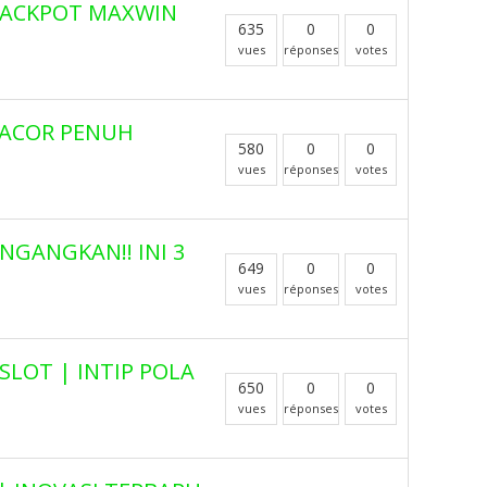
 JACKPOT MAXWIN
635
0
0
vues
réponses
votes
GACOR PENUH
580
0
0
vues
réponses
votes
GANGKAN!! INI 3
649
0
0
vues
réponses
votes
LOT | INTIP POLA
650
0
0
vues
réponses
votes