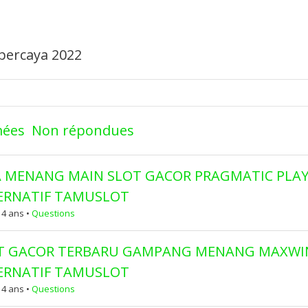
erpercaya 2022
mées
Non répondues
A MENANG MAIN SLOT GACOR PRAGMATIC PLAY
TERNATIF TAMUSLOT
 4 ans
•
Questions
LOT GACOR TERBARU GAMPANG MENANG MAXWI
TERNATIF TAMUSLOT
 4 ans
•
Questions