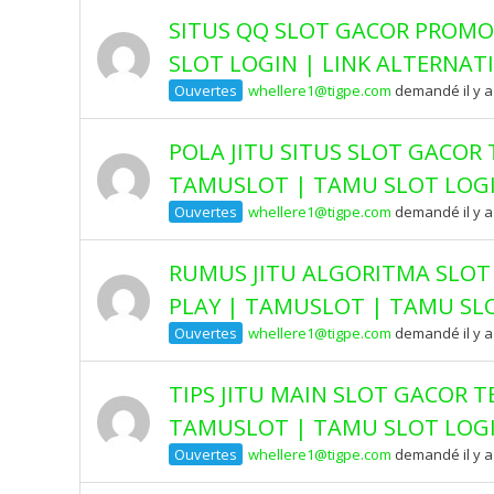
SITUS QQ SLOT GACOR PROMO
SLOT LOGIN | LINK ALTERNAT
Ouvertes
whellere1@tigpe.com
demandé il y a
POLA JITU SITUS SLOT GACOR
TAMUSLOT | TAMU SLOT LOGI
Ouvertes
whellere1@tigpe.com
demandé il y a
RUMUS JITU ALGORITMA SLOT
PLAY | TAMUSLOT | TAMU SL
Ouvertes
whellere1@tigpe.com
demandé il y a
TIPS JITU MAIN SLOT GACOR T
TAMUSLOT | TAMU SLOT LOGI
Ouvertes
whellere1@tigpe.com
demandé il y a