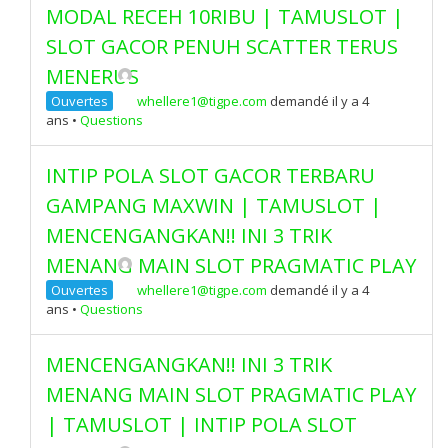
MODAL RECEH 10RIBU | TAMUSLOT |
SLOT GACOR PENUH SCATTER TERUS
MENERUS
Ouvertes
whellere1@tigpe.com
demandé il y a 4
ans
•
Questions
INTIP POLA SLOT GACOR TERBARU
GAMPANG MAXWIN | TAMUSLOT |
MENCENGANGKAN!! INI 3 TRIK
MENANG MAIN SLOT PRAGMATIC PLAY
Ouvertes
whellere1@tigpe.com
demandé il y a 4
ans
•
Questions
MENCENGANGKAN!! INI 3 TRIK
MENANG MAIN SLOT PRAGMATIC PLAY
| TAMUSLOT | INTIP POLA SLOT