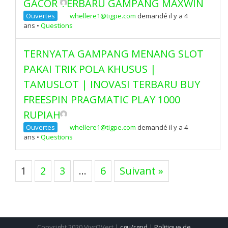
GACOR TERBARU GAMPANG MAXWIN
Ouvertes
whellere1@tigpe.com
demandé il y a 4
ans
•
Questions
TERNYATA GAMPANG MENANG SLOT
PAKAI TRIK POLA KHUSUS |
TAMUSLOT | INOVASI TERBARU BUY
FREESPIN PRAGMATIC PLAY 1000
RUPIAH
Ouvertes
whellere1@tigpe.com
demandé il y a 4
ans
•
Questions
1
2
3
…
6
Suivant »
Copyright 2020 VivrOVert |
cgu/rgpd
|
Politique de