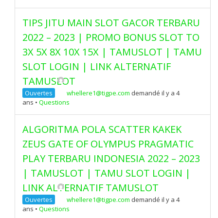
TIPS JITU MAIN SLOT GACOR TERBARU
2022 – 2023 | PROMO BONUS SLOT TO
3X 5X 8X 10X 15X | TAMUSLOT | TAMU
SLOT LOGIN | LINK ALTERNATIF
TAMUSLOT
Ouvertes
whellere1@tigpe.com
demandé il y a 4
ans
•
Questions
ALGORITMA POLA SCATTER KAKEK
ZEUS GATE OF OLYMPUS PRAGMATIC
PLAY TERBARU INDONESIA 2022 – 2023
| TAMUSLOT | TAMU SLOT LOGIN |
LINK ALTERNATIF TAMUSLOT
Ouvertes
whellere1@tigpe.com
demandé il y a 4
ans
•
Questions