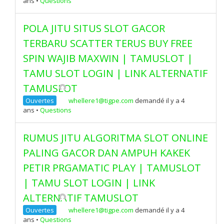
ans
•
Questions
POLA JITU SITUS SLOT GACOR
TERBARU SCATTER TERUS BUY FREE
SPIN WAJIB MAXWIN | TAMUSLOT |
TAMU SLOT LOGIN | LINK ALTERNATIF
TAMUSLOT
Ouvertes
whellere1@tigpe.com
demandé il y a 4
ans
•
Questions
RUMUS JITU ALGORITMA SLOT ONLINE
PALING GACOR DAN AMPUH KAKEK
PETIR PRGAMATIC PLAY | TAMUSLOT
| TAMU SLOT LOGIN | LINK
ALTERNATIF TAMUSLOT
Ouvertes
whellere1@tigpe.com
demandé il y a 4
ans
•
Questions