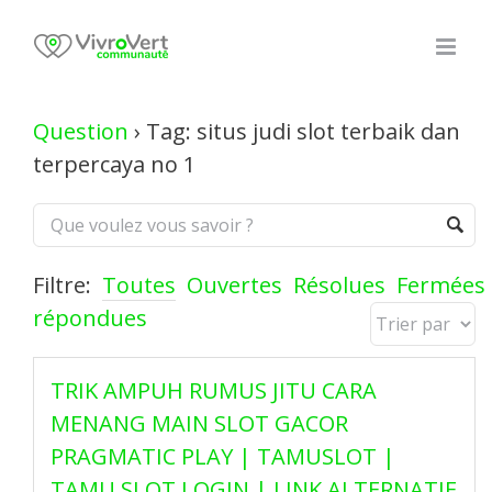
Skip
to
content
Question
›
Tag: situs judi slot terbaik dan
terpercaya no 1
Filtre:
Toutes
Ouvertes
Résolues
Fermées
répondues
TRIK AMPUH RUMUS JITU CARA
MENANG MAIN SLOT GACOR
PRAGMATIC PLAY | TAMUSLOT |
TAMU SLOT LOGIN | LINK ALTERNATIF