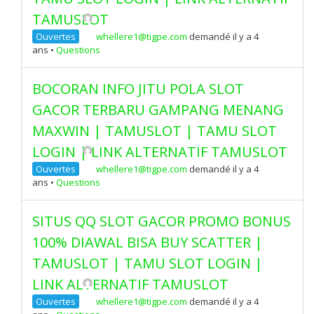
TAMUSLOT
Ouvertes
whellere1@tigpe.com
demandé il y a 4
ans
•
Questions
BOCORAN INFO JITU POLA SLOT
GACOR TERBARU GAMPANG MENANG
MAXWIN | TAMUSLOT | TAMU SLOT
LOGIN | LINK ALTERNATIF TAMUSLOT
Ouvertes
whellere1@tigpe.com
demandé il y a 4
ans
•
Questions
SITUS QQ SLOT GACOR PROMO BONUS
100% DIAWAL BISA BUY SCATTER |
TAMUSLOT | TAMU SLOT LOGIN |
LINK ALTERNATIF TAMUSLOT
Ouvertes
whellere1@tigpe.com
demandé il y a 4