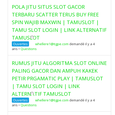
POLA JITU SITUS SLOT GACOR
TERBARU SCATTER TERUS BUY FREE
SPIN WAJIB MAXWIN | TAMUSLOT |
TAMU SLOT LOGIN | LINK ALTERNATIF
TAMUSLOT
Ouvertes
whellere1@tigpe.com
demandé il y a 4
ans
•
Questions
RUMUS JITU ALGORITMA SLOT ONLINE
PALING GACOR DAN AMPUH KAKEK
PETIR PRGAMATIC PLAY | TAMUSLOT
| TAMU SLOT LOGIN | LINK
ALTERNATIF TAMUSLOT
Ouvertes
whellere1@tigpe.com
demandé il y a 4
ans
•
Questions