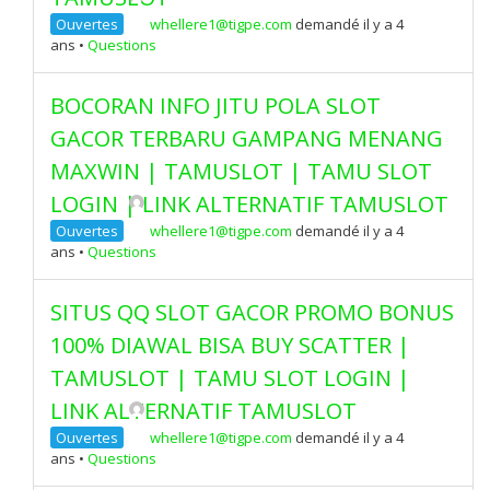
Ouvertes
whellere1@tigpe.com
demandé il y a 4
ans
•
Questions
BOCORAN INFO JITU POLA SLOT
GACOR TERBARU GAMPANG MENANG
MAXWIN | TAMUSLOT | TAMU SLOT
LOGIN | LINK ALTERNATIF TAMUSLOT
Ouvertes
whellere1@tigpe.com
demandé il y a 4
ans
•
Questions
SITUS QQ SLOT GACOR PROMO BONUS
100% DIAWAL BISA BUY SCATTER |
TAMUSLOT | TAMU SLOT LOGIN |
LINK ALTERNATIF TAMUSLOT
Ouvertes
whellere1@tigpe.com
demandé il y a 4
ans
•
Questions