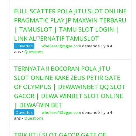
FULL SCATTER POLA JITU SLOT ONLINE
PRAGMATIC PLAY JP MAXWIN TERBARU
| TAMUSLOT | TAMU SLOT LOGIN |
LINK ALTERNATIF TAMUSLOT
Ouvertes
whellere1@tigpe.com
demandé il y a 4
ans
•
Questions
TERNYATA !! BOCORAN POLA JITU
SLOT ONLINE KAKE ZEUS PETIR GATE
OF OLYMPUS | DEWAWINBET QQ SLOT
GACOR | DEWA WINBET SLOT ONLINE
| DEWA WIN BET
Ouvertes
whellere1@tigpe.com
demandé il y a 4
ans
•
Questions
TRIK JITU SLOT GACOR GATE OF