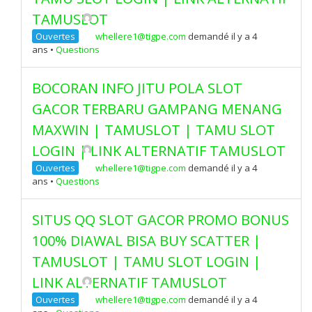
TAMUSLOT
Ouvertes
whellere1@tigpe.com
demandé il y a 4
ans
•
Questions
BOCORAN INFO JITU POLA SLOT
GACOR TERBARU GAMPANG MENANG
MAXWIN | TAMUSLOT | TAMU SLOT
LOGIN | LINK ALTERNATIF TAMUSLOT
Ouvertes
whellere1@tigpe.com
demandé il y a 4
ans
•
Questions
SITUS QQ SLOT GACOR PROMO BONUS
100% DIAWAL BISA BUY SCATTER |
TAMUSLOT | TAMU SLOT LOGIN |
LINK ALTERNATIF TAMUSLOT
Ouvertes
whellere1@tigpe.com
demandé il y a 4