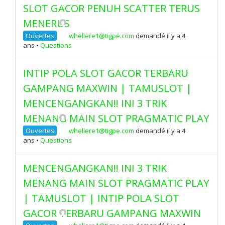
SLOT GACOR PENUH SCATTER TERUS
MENERUS
Ouvertes
whellere1@tigpe.com
demandé il y a 4
ans
•
Questions
INTIP POLA SLOT GACOR TERBARU
GAMPANG MAXWIN | TAMUSLOT |
MENCENGANGKAN!! INI 3 TRIK
MENANG MAIN SLOT PRAGMATIC PLAY
Ouvertes
whellere1@tigpe.com
demandé il y a 4
ans
•
Questions
MENCENGANGKAN!! INI 3 TRIK
MENANG MAIN SLOT PRAGMATIC PLAY
| TAMUSLOT | INTIP POLA SLOT
GACOR TERBARU GAMPANG MAXWIN