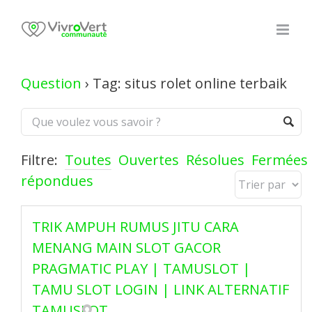
Skip
to
content
Question
›
Tag: situs rolet online terbaik
Filtre:
Toutes
Ouvertes
Résolues
Fermées
répondues
TRIK AMPUH RUMUS JITU CARA
MENANG MAIN SLOT GACOR
PRAGMATIC PLAY | TAMUSLOT |
TAMU SLOT LOGIN | LINK ALTERNATIF
TAMUSLOT