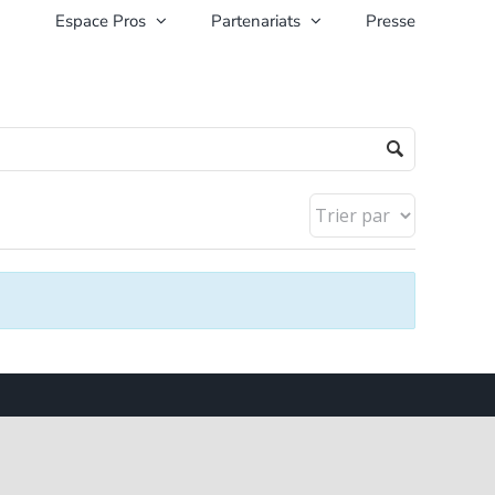
Espace Pros
Partenariats
Presse