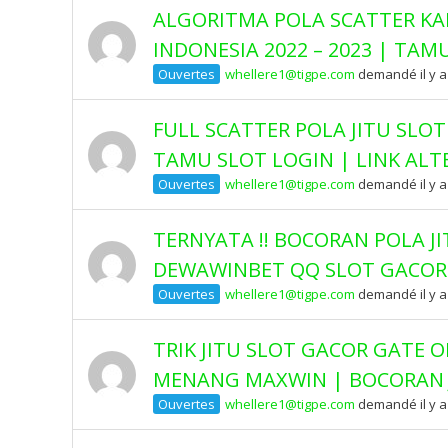
ALGORITMA POLA SCATTER KA
INDONESIA 2022 – 2023 | TA
Ouvertes
whellere1@tigpe.com
demandé il y a
FULL SCATTER POLA JITU SLO
TAMU SLOT LOGIN | LINK AL
Ouvertes
whellere1@tigpe.com
demandé il y a
TERNYATA !! BOCORAN POLA JI
DEWAWINBET QQ SLOT GACOR 
Ouvertes
whellere1@tigpe.com
demandé il y a
TRIK JITU SLOT GACOR GATE 
MENANG MAXWIN | BOCORAN J
Ouvertes
whellere1@tigpe.com
demandé il y a