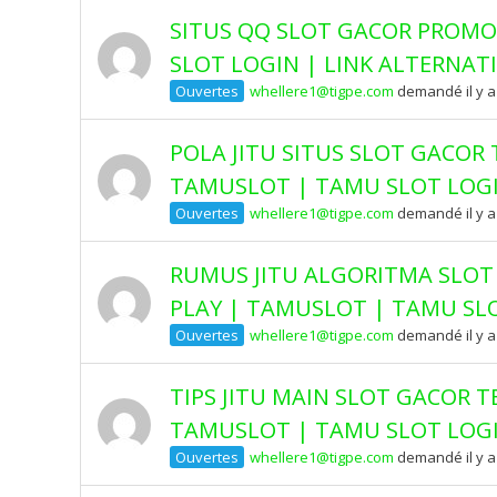
SITUS QQ SLOT GACOR PROMO
SLOT LOGIN | LINK ALTERNAT
Ouvertes
whellere1@tigpe.com
demandé il y a
POLA JITU SITUS SLOT GACOR
TAMUSLOT | TAMU SLOT LOGI
Ouvertes
whellere1@tigpe.com
demandé il y a
RUMUS JITU ALGORITMA SLOT
PLAY | TAMUSLOT | TAMU SL
Ouvertes
whellere1@tigpe.com
demandé il y a
TIPS JITU MAIN SLOT GACOR T
TAMUSLOT | TAMU SLOT LOGI
Ouvertes
whellere1@tigpe.com
demandé il y a