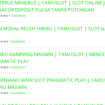
TERUS MENERUS | TAMUSLOT | SLOT ONLINE
 GACOR DEPOSIT PULSA TANPA POTONGAN
 4 ans
•
Questions
N MODAL RECEH 10RIBU | TAMUSLOT | SLOT 
 4 ans
•
Questions
BARU GAMPANG MAXWIN | TAMUSLOT | MENCEN
GMATIC PLAY
 4 ans
•
Questions
 MENANG MAIN SLOT PRAGMATIC PLAY | TAMUS
ANG MAXWIN
 4 ans
•
Questions