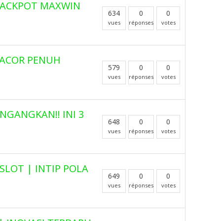
 JACKPOT MAXWIN
634
0
0
vues
réponses
votes
GACOR PENUH
579
0
0
vues
réponses
votes
GANGKAN!! INI 3
648
0
0
vues
réponses
votes
LOT | INTIP POLA
649
0
0
vues
réponses
votes