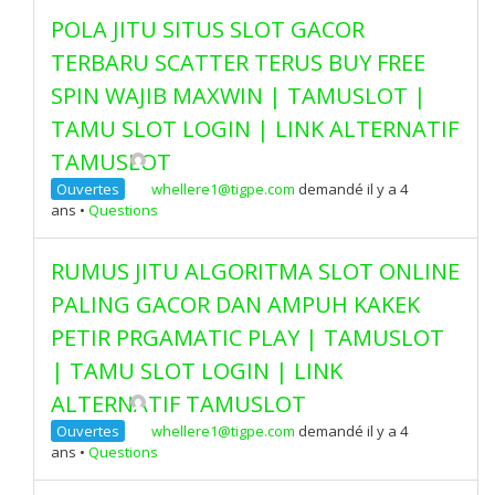
POLA JITU SITUS SLOT GACOR
TERBARU SCATTER TERUS BUY FREE
SPIN WAJIB MAXWIN | TAMUSLOT |
TAMU SLOT LOGIN | LINK ALTERNATIF
TAMUSLOT
Ouvertes
whellere1@tigpe.com
demandé il y a 4
ans
•
Questions
RUMUS JITU ALGORITMA SLOT ONLINE
PALING GACOR DAN AMPUH KAKEK
PETIR PRGAMATIC PLAY | TAMUSLOT
| TAMU SLOT LOGIN | LINK
ALTERNATIF TAMUSLOT
Ouvertes
whellere1@tigpe.com
demandé il y a 4
ans
•
Questions