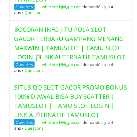
Ouvertes
whellere1@tigpe.com
demandé il y a 4
ans
•
Questions
BOCORAN INFO JITU POLA SLOT
GACOR TERBARU GAMPANG MENANG
MAXWIN | TAMUSLOT | TAMU SLOT
LOGIN | LINK ALTERNATIF TAMUSLOT
Ouvertes
whellere1@tigpe.com
demandé il y a 4
ans
•
Questions
SITUS QQ SLOT GACOR PROMO BONUS
100% DIAWAL BISA BUY SCATTER |
TAMUSLOT | TAMU SLOT LOGIN |
LINK ALTERNATIF TAMUSLOT
Ouvertes
whellere1@tigpe.com
demandé il y a 4
ans
•
Questions