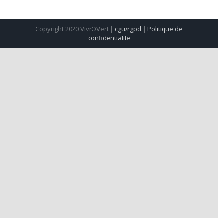
Copyright 2020 VivrOVert |
cgu/rgpd
|
Politique de
confidentialité