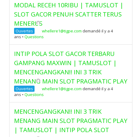
MODAL RECEH 10RIBU | TAMUSLOT |
SLOT GACOR PENUH SCATTER TERUS
MENERUS
Ouvertes
whellere1@tigpe.com
demandé il y a 4
ans
•
Questions
INTIP POLA SLOT GACOR TERBARU
GAMPANG MAXWIN | TAMUSLOT |
MENCENGANGKAN!! INI 3 TRIK
MENANG MAIN SLOT PRAGMATIC PLAY
Ouvertes
whellere1@tigpe.com
demandé il y a 4
ans
•
Questions
MENCENGANGKAN!! INI 3 TRIK
MENANG MAIN SLOT PRAGMATIC PLAY
| TAMUSLOT | INTIP POLA SLOT