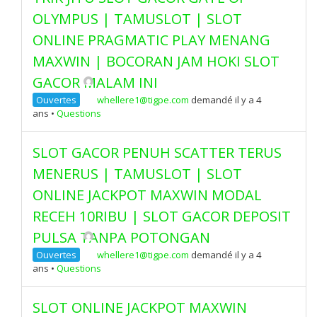
OLYMPUS | TAMUSLOT | SLOT
ONLINE PRAGMATIC PLAY MENANG
MAXWIN | BOCORAN JAM HOKI SLOT
GACOR MALAM INI
Ouvertes
whellere1@tigpe.com
demandé il y a 4
ans
•
Questions
SLOT GACOR PENUH SCATTER TERUS
MENERUS | TAMUSLOT | SLOT
ONLINE JACKPOT MAXWIN MODAL
RECEH 10RIBU | SLOT GACOR DEPOSIT
PULSA TANPA POTONGAN
Ouvertes
whellere1@tigpe.com
demandé il y a 4
ans
•
Questions
SLOT ONLINE JACKPOT MAXWIN