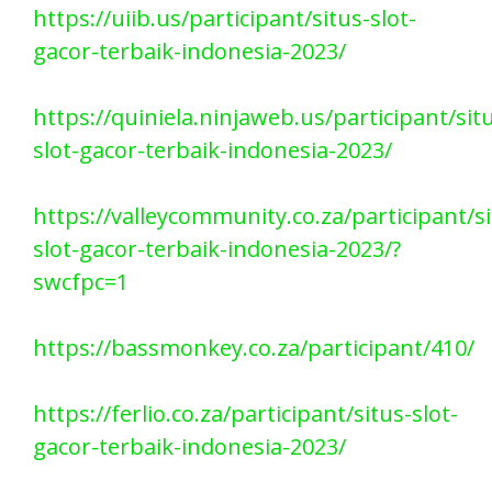
https://uiib.us/participant/situs-slot-
gacor-terbaik-indonesia-2023/
https://quiniela.ninjaweb.us/participant/sit
slot-gacor-terbaik-indonesia-2023/
https://valleycommunity.co.za/participant/si
slot-gacor-terbaik-indonesia-2023/?
swcfpc=1
https://bassmonkey.co.za/participant/410/
https://ferlio.co.za/participant/situs-slot-
gacor-terbaik-indonesia-2023/