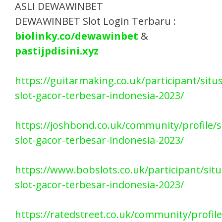
ASLI DEWAWINBET
DEWAWINBET Slot Login Terbaru :
biolinky.co/dewawinbet
&
pastijpdisini.xyz
https://guitarmaking.co.uk/participant/situs
slot-gacor-terbesar-indonesia-2023/
https://joshbond.co.uk/community/profile/s
slot-gacor-terbesar-indonesia-2023/
https://www.bobslots.co.uk/participant/situ
slot-gacor-terbesar-indonesia-2023/
https://ratedstreet.co.uk/community/profile