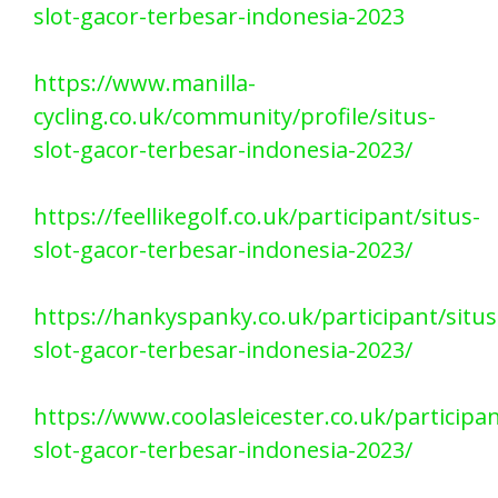
slot-gacor-terbesar-indonesia-2023
https://www.manilla-
cycling.co.uk/community/profile/situs-
slot-gacor-terbesar-indonesia-2023/
https://feellikegolf.co.uk/participant/situs-
slot-gacor-terbesar-indonesia-2023/
https://hankyspanky.co.uk/participant/situs
slot-gacor-terbesar-indonesia-2023/
https://www.coolasleicester.co.uk/participan
slot-gacor-terbesar-indonesia-2023/