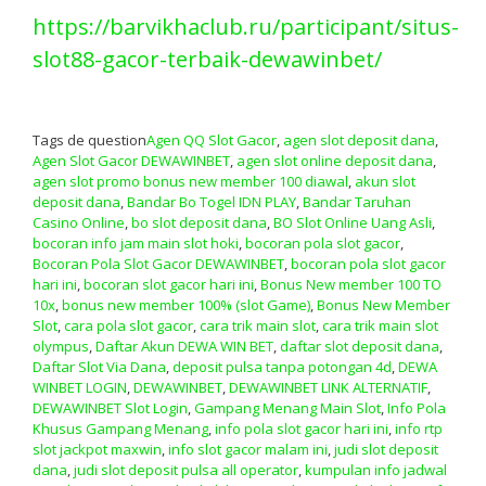
https://barvikhaclub.ru/participant/situs-
slot88-gacor-terbaik-dewawinbet/
Tags de question
Agen QQ Slot Gacor
,
agen slot deposit dana
,
Agen Slot Gacor DEWAWINBET
,
agen slot online deposit dana
,
agen slot promo bonus new member 100 diawal
,
akun slot
deposit dana
,
Bandar Bo Togel IDN PLAY
,
Bandar Taruhan
Casino Online
,
bo slot deposit dana
,
BO Slot Online Uang Asli
,
bocoran info jam main slot hoki
,
bocoran pola slot gacor
,
Bocoran Pola Slot Gacor DEWAWINBET
,
bocoran pola slot gacor
hari ini
,
bocoran slot gacor hari ini
,
Bonus New member 100 TO
10x
,
bonus new member 100% (slot Game)
,
Bonus New Member
Slot
,
cara pola slot gacor
,
cara trik main slot
,
cara trik main slot
olympus
,
Daftar Akun DEWA WIN BET
,
daftar slot deposit dana
,
Daftar Slot Via Dana
,
deposit pulsa tanpa potongan 4d
,
DEWA
WINBET LOGIN
,
DEWAWINBET
,
DEWAWINBET LINK ALTERNATIF
,
DEWAWINBET Slot Login
,
Gampang Menang Main Slot
,
Info Pola
Khusus Gampang Menang
,
info pola slot gacor hari ini
,
info rtp
slot jackpot maxwin
,
info slot gacor malam ini
,
judi slot deposit
dana
,
judi slot deposit pulsa all operator
,
kumpulan info jadwal