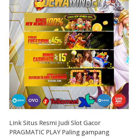
Link Situs Resmi Judi Slot Gacor
PRAGMATIC PLAY Paling gampang