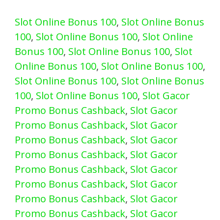
Slot Online Bonus 100
,
Slot Online Bonus
100
,
Slot Online Bonus 100
,
Slot Online
Bonus 100
,
Slot Online Bonus 100
,
Slot
Online Bonus 100
,
Slot Online Bonus 100
,
Slot Online Bonus 100
,
Slot Online Bonus
100
,
Slot Online Bonus 100
,
Slot Gacor
Promo Bonus Cashback
,
Slot Gacor
Promo Bonus Cashback
,
Slot Gacor
Promo Bonus Cashback
,
Slot Gacor
Promo Bonus Cashback
,
Slot Gacor
Promo Bonus Cashback
,
Slot Gacor
Promo Bonus Cashback
,
Slot Gacor
Promo Bonus Cashback
,
Slot Gacor
Promo Bonus Cashback
,
Slot Gacor