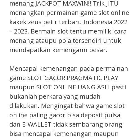
menang JACKPOT MAXWIN!! Trik JITU
menangkan permainan game slot online
kakek zeus petir terbaru Indonesia 2022
– 2023. Bermain slot tentu memiliki cara
menang ataupu pola tersendiri untuk
mendapatkan kemengann besar.
Mencapai kemenangan pada permainan
game SLOT GACOR PRAGMATIC PLAY
maupun SLOT ONLINE UANG ASLI pasti
bukanlah perkara yang mudah
dilakukan. Mengingat bahwa game slot
online paling gacor bisa deposit pulsa
dan E-WALLET tidak sembarang orang
bisa mencapai kemenangan maupun