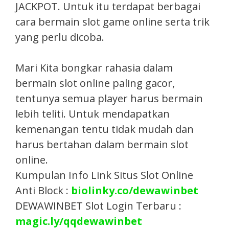
JACKPOT. Untuk itu terdapat berbagai
cara bermain slot game online serta trik
yang perlu dicoba.
Mari Kita bongkar rahasia dalam
bermain slot online paling gacor,
tentunya semua player harus bermain
lebih teliti. Untuk mendapatkan
kemenangan tentu tidak mudah dan
harus bertahan dalam bermain slot
online.
Kumpulan Info Link Situs Slot Online
Anti Block :
biolinky.co/dewawinbet
DEWAWINBET Slot Login Terbaru :
magic.ly/qqdewawinbet