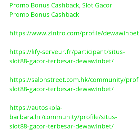
Promo Bonus Cashback
,
Slot Gacor
Promo Bonus Cashback
https://www.zintro.com/profile/dewawinbet
https://lify-serveur.fr/participant/situs-
slot88-gacor-terbesar-dewawinbet/
https://salonstreet.com.hk/community/profi
slot88-gacor-terbesar-dewawinbet/
https://autoskola-
barbara.hr/community/profile/situs-
slot88-gacor-terbesar-dewawinbet/