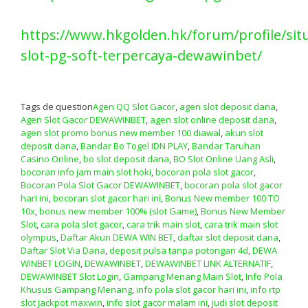
https://www.hkgolden.hk/forum/profile/sit
slot-pg-soft-terpercaya-dewawinbet/
Tags de question
Agen QQ Slot Gacor
,
agen slot deposit dana
,
Agen Slot Gacor DEWAWINBET
,
agen slot online deposit dana
,
agen slot promo bonus new member 100 diawal
,
akun slot
deposit dana
,
Bandar Bo Togel IDN PLAY
,
Bandar Taruhan
Casino Online
,
bo slot deposit dana
,
BO Slot Online Uang Asli
,
bocoran info jam main slot hoki
,
bocoran pola slot gacor
,
Bocoran Pola Slot Gacor DEWAWINBET
,
bocoran pola slot gacor
hari ini
,
bocoran slot gacor hari ini
,
Bonus New member 100 TO
10x
,
bonus new member 100% (slot Game)
,
Bonus New Member
Slot
,
cara pola slot gacor
,
cara trik main slot
,
cara trik main slot
olympus
,
Daftar Akun DEWA WIN BET
,
daftar slot deposit dana
,
Daftar Slot Via Dana
,
deposit pulsa tanpa potongan 4d
,
DEWA
WINBET LOGIN
,
DEWAWINBET
,
DEWAWINBET LINK ALTERNATIF
,
DEWAWINBET Slot Login
,
Gampang Menang Main Slot
,
Info Pola
Khusus Gampang Menang
,
info pola slot gacor hari ini
,
info rtp
slot jackpot maxwin
,
info slot gacor malam ini
,
judi slot deposit