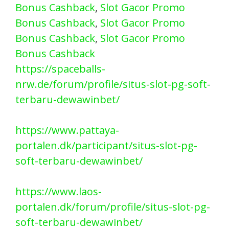
Bonus Cashback
,
Slot Gacor Promo
Bonus Cashback
,
Slot Gacor Promo
Bonus Cashback
,
Slot Gacor Promo
Bonus Cashback
https://spaceballs-
nrw.de/forum/profile/situs-slot-pg-soft-
terbaru-dewawinbet/
https://www.pattaya-
portalen.dk/participant/situs-slot-pg-
soft-terbaru-dewawinbet/
https://www.laos-
portalen.dk/forum/profile/situs-slot-pg-
soft-terbaru-dewawinbet/