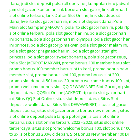
dana
,
judi slot deposit pulsa all operator
,
kumpulan info jadwal
jam slot gacor
,
kumpulan link bocoran slot gacor
,
link alternatif
slot online terbaru
,
Link Daftar Slot Online
,
link slot deposit
dana
,
live rtp slot gacor hari ini
,
mpo slot deposit dana
,
Pola
Main Slot Gampang MAXWIN
,
pola rtp slot gacor hari ini
,
pola rtp
slot online terbaru
,
pola slot gacor hari ini
,
pola slot gacor hari
ini bonanza
,
pola slot gacor hari ini olympus
,
pola slot gacor hari
ini princes
,
pola slot gacor jp maxwin
,
pola slot gacor malam ini
,
pola slot gacor pragmatic hari ini
,
pola slot gacor starlight
princess
,
pola slot gacor sweet bonanza
,
pola slot gacor zeus
,
Pola Slot JACKPOT MAXWIN
,
promo bonus 100 member baru slot
,
promo bonus 100 member baru slot to kecil
,
promo bonus new
member slot
,
promo bonus slot 100
,
promo bonus slot 200
,
promo slot deposit 50 bonus 30
,
promo welcome bonus 100 slot
,
promo welcome bonus slot
,
QQ DEWAWINBET Slot Gacor
,
qq slot
deposit dana
,
QQSlot Online JACKPOT
,
rtp pola slot gacor hari
ini
,
Situs QQ Slot Online
,
situs slot deposit dana
,
Situs Slot
deposit e-wallet dana
,
Situs Slot DEWAWINBET
,
situs slot gacor
deposit pulsa
,
situs slot gacor promo bonus new member
,
situs
slot online deposit pulsa tanpa potongan
,
situs slot online
terbaru
,
situs slot online terbaru 2022 - 2023
,
situs slot online
terpercaya
,
situs slot promo welcome bonus 100
,
slot bonus 100
to 3x
,
slot bonus 200% didepan
,
Slot Bonus New member 100 Di