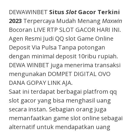
DEWAWINBET
Situs
Slot
Gacor Terkini
2023
Terpercaya Mudah Menang
Maxwin
Bocoran LIVE RTP SLOT GACOR HARI INI.
Agen Resmi Judi QQ slot Game Online
Deposit Via Pulsa Tanpa potongan
dengan minimal deposit 10ribu rupiah.
DEWA WINBET juga menerima transaksi
mengunakan DOMPET DIGITAL OVO
DANA GOPAY LINK AJA.
Saat ini terdapat berbagai platfrom qq
slot gacor yang bisa menghasil uang
secara instan. Sebagian orang juga
memanfaatkan game slot online sebagai
alternatif untuk mendapatkan uang