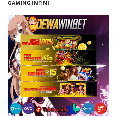
GAMING INFINI