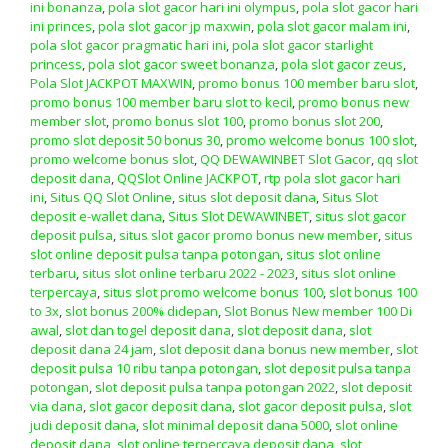
ini bonanza
,
pola slot gacor hari ini olympus
,
pola slot gacor hari
ini princes
,
pola slot gacor jp maxwin
,
pola slot gacor malam ini
,
pola slot gacor pragmatic hari ini
,
pola slot gacor starlight
princess
,
pola slot gacor sweet bonanza
,
pola slot gacor zeus
,
Pola Slot JACKPOT MAXWIN
,
promo bonus 100 member baru slot
,
promo bonus 100 member baru slot to kecil
,
promo bonus new
member slot
,
promo bonus slot 100
,
promo bonus slot 200
,
promo slot deposit 50 bonus 30
,
promo welcome bonus 100 slot
,
promo welcome bonus slot
,
QQ DEWAWINBET Slot Gacor
,
qq slot
deposit dana
,
QQSlot Online JACKPOT
,
rtp pola slot gacor hari
ini
,
Situs QQ Slot Online
,
situs slot deposit dana
,
Situs Slot
deposit e-wallet dana
,
Situs Slot DEWAWINBET
,
situs slot gacor
deposit pulsa
,
situs slot gacor promo bonus new member
,
situs
slot online deposit pulsa tanpa potongan
,
situs slot online
terbaru
,
situs slot online terbaru 2022 - 2023
,
situs slot online
terpercaya
,
situs slot promo welcome bonus 100
,
slot bonus 100
to 3x
,
slot bonus 200% didepan
,
Slot Bonus New member 100 Di
awal
,
slot dan togel deposit dana
,
slot deposit dana
,
slot
deposit dana 24 jam
,
slot deposit dana bonus new member
,
slot
deposit pulsa 10 ribu tanpa potongan
,
slot deposit pulsa tanpa
potongan
,
slot deposit pulsa tanpa potongan 2022
,
slot deposit
via dana
,
slot gacor deposit dana
,
slot gacor deposit pulsa
,
slot
judi deposit dana
,
slot minimal deposit dana 5000
,
slot online
deposit dana
,
slot online terpercaya deposit dana
,
slot