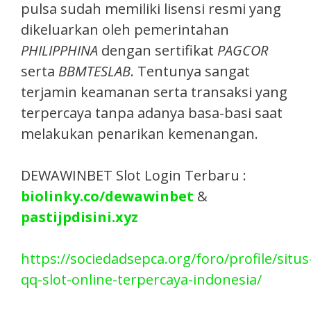
pulsa sudah memiliki lisensi resmi yang
dikeluarkan oleh pemerintahan
PHILIPPHINA
dengan sertifikat
PAGCOR
serta
BBMTESLAB
. Tentunya sangat
terjamin keamanan serta transaksi yang
terpercaya tanpa adanya basa-basi saat
melakukan penarikan kemenangan.
DEWAWINBET Slot Login Terbaru :
biolinky.co/dewawinbet
&
pastijpdisini.xyz
https://sociedadsepca.org/foro/profile/situs
qq-slot-online-terpercaya-indonesia/