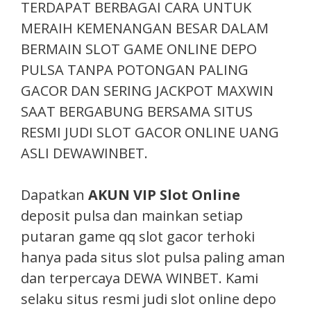
TERDAPAT BERBAGAI CARA UNTUK
MERAIH KEMENANGAN BESAR DALAM
BERMAIN SLOT GAME ONLINE DEPO
PULSA TANPA POTONGAN PALING
GACOR DAN SERING JACKPOT MAXWIN
SAAT BERGABUNG BERSAMA SITUS
RESMI JUDI SLOT GACOR ONLINE UANG
ASLI DEWAWINBET.
Dapatkan
AKUN VIP Slot Online
deposit pulsa dan mainkan setiap
putaran game qq slot gacor terhoki
hanya pada situs slot pulsa paling aman
dan terpercaya DEWA WINBET. Kami
selaku situs resmi judi slot online depo