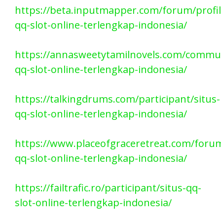
https://beta.inputmapper.com/forum/profil
qq-slot-online-terlengkap-indonesia/
https://annasweetytamilnovels.com/communi
qq-slot-online-terlengkap-indonesia/
https://talkingdrums.com/participant/situs-
qq-slot-online-terlengkap-indonesia/
https://www.placeofgraceretreat.com/forum/
qq-slot-online-terlengkap-indonesia/
https://failtrafic.ro/participant/situs-qq-
slot-online-terlengkap-indonesia/