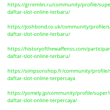
https://grremlin.ru/community/profile/sup
daftar-slot-online-terbaru/
https://joshbond.co.uk/community/profile/
daftar-slot-online-terbaru/
https://historyofthewaffenss.com/participa
daftar-slot-online-terbaru/
https://simpsonshop.fr/community/profile
daftar-slot-online-terpercaya
https://yomely.jp/community/profile/super
daftar-slot-online-terpercaya/