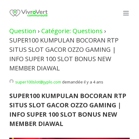
Skip
to
content
Question
›
Catégorie: Questions
›
SUPER100 KUMPULAN BOCORAN RTP
SITUS SLOT GACOR OZZO GAMING |
INFO SUPER 100 SLOT BONUS NEW
MEMBER DIAWAL
super100slot@jyplo.com
demandée il y a 4 ans
SUPER100 KUMPULAN BOCORAN RTP
SITUS SLOT GACOR OZZO GAMING |
INFO SUPER 100 SLOT BONUS NEW
MEMBER DIAWAL