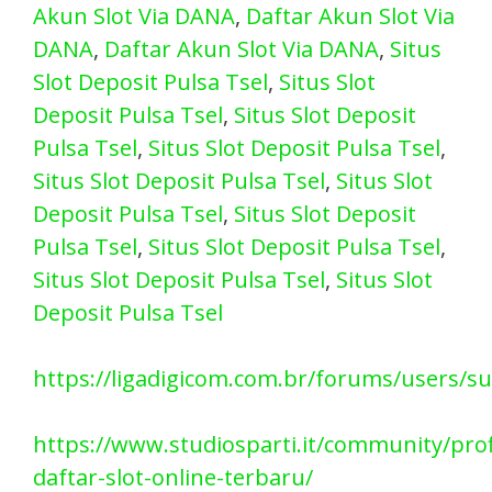
Akun Slot Via DANA
,
Daftar Akun Slot Via
DANA
,
Daftar Akun Slot Via DANA
,
Situs
Slot Deposit Pulsa Tsel
,
Situs Slot
Deposit Pulsa Tsel
,
Situs Slot Deposit
Pulsa Tsel
,
Situs Slot Deposit Pulsa Tsel
,
Situs Slot Deposit Pulsa Tsel
,
Situs Slot
Deposit Pulsa Tsel
,
Situs Slot Deposit
Pulsa Tsel
,
Situs Slot Deposit Pulsa Tsel
,
Situs Slot Deposit Pulsa Tsel
,
Situs Slot
Deposit Pulsa Tsel
https://ligadigicom.com.br/forums/users/su
https://www.studiosparti.it/community/prof
daftar-slot-online-terbaru/