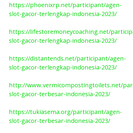
https://phoenixrp.net/participant/agen-
slot-gacor-terlengkap-indonesia-2023/
https://lifestoremoneycoaching.net/partici
slot-gacor-terlengkap-indonesia-2023/
https://distantends.net/participant/agen-
slot-gacor-terlengkap-indonesia-2023/
http://www.vermicompostingtoilets.net/par
slot-gacor-terbesar-indonesia-2023/
https://tukiasema.org/participant/agen-
slot-gacor-terbesar-indonesia-2023/