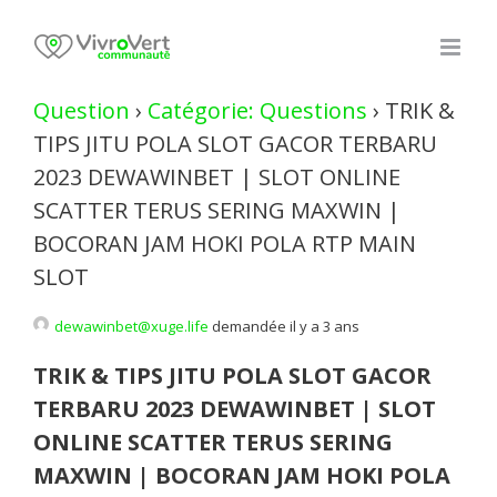
Skip
to
content
Question
›
Catégorie: Questions
›
TRIK &
TIPS JITU POLA SLOT GACOR TERBARU
2023 DEWAWINBET | SLOT ONLINE
SCATTER TERUS SERING MAXWIN |
BOCORAN JAM HOKI POLA RTP MAIN
SLOT
dewawinbet@xuge.life
demandée il y a 3 ans
TRIK & TIPS JITU POLA SLOT GACOR
TERBARU 2023 DEWAWINBET | SLOT
ONLINE SCATTER TERUS SERING
MAXWIN | BOCORAN JAM HOKI POLA