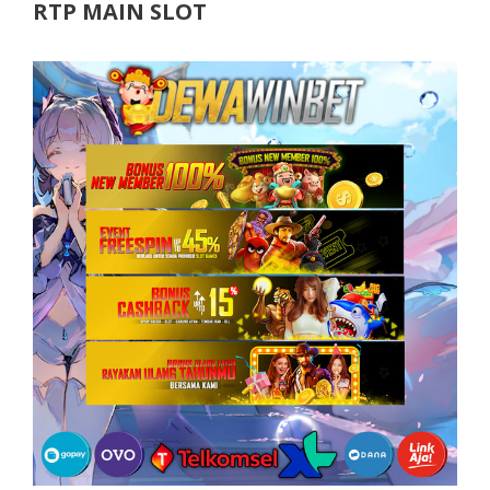
RTP MAIN SLOT