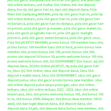
jam slot gacor
,
kumpulan link bocoran slot gacor
,
link alternatif
slot online terbaru
,
Link Daftar Slot Online
,
link slot deposit
dana
,
live rtp slot gacor hari ini
,
mpo slot deposit dana
,
Pola
Main Slot Gampang MAXWIN
,
pola rtp slot gacor hari ini
,
pola rtp
slot online terbaru
,
pola slot gacor hari ini
,
pola slot gacor hari
ini bonanza
,
pola slot gacor hari ini olympus
,
pola slot gacor hari
ini princes
,
pola slot gacor jp maxwin
,
pola slot gacor malam ini
,
pola slot gacor pragmatic hari ini
,
pola slot gacor starlight
princess
,
pola slot gacor sweet bonanza
,
pola slot gacor zeus
,
Pola Slot JACKPOT MAXWIN
,
promo bonus 100 member baru slot
,
promo bonus 100 member baru slot to kecil
,
promo bonus new
member slot
,
promo bonus slot 100
,
promo bonus slot 200
,
promo slot deposit 50 bonus 30
,
promo welcome bonus 100 slot
,
promo welcome bonus slot
,
QQ DEWAWINBET Slot Gacor
,
qq slot
deposit dana
,
QQSlot Online JACKPOT
,
rtp pola slot gacor hari
ini
,
Situs QQ Slot Online
,
situs slot deposit dana
,
Situs Slot
deposit e-wallet dana
,
Situs Slot DEWAWINBET
,
situs slot gacor
deposit pulsa
,
situs slot gacor promo bonus new member
,
situs
slot online deposit pulsa tanpa potongan
,
situs slot online
terbaru
,
situs slot online terbaru 2022 - 2023
,
situs slot online
terpercaya
,
situs slot promo welcome bonus 100
,
slot bonus 100
to 3x
,
slot bonus 200% didepan
,
Slot Bonus New member 100 Di
awal
,
slot dan togel deposit dana
,
slot deposit dana
,
slot
deposit dana 24 jam
,
slot deposit dana bonus new member
,
slot